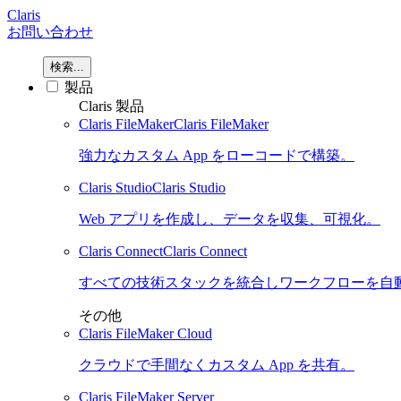
Claris
お問い合わせ
検索...
製品
Claris 製品
Claris FileMaker
Claris FileMaker
強力なカスタム App をローコードで構築。
Claris Studio
Claris Studio
Web アプリを作成し、データを収集、可視化。
Claris Connect
Claris Connect
すべての技術スタックを統合しワークフローを自
その他
Claris FileMaker Cloud
クラウドで手間なくカスタム App を共有。
Claris FileMaker Server