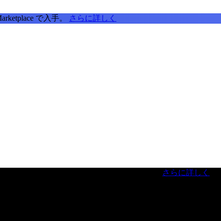
tplace で入手。
さらに詳しく
虎ノ門ヒルズフォーラム／参加無料（事前登録制）
さらに詳しく