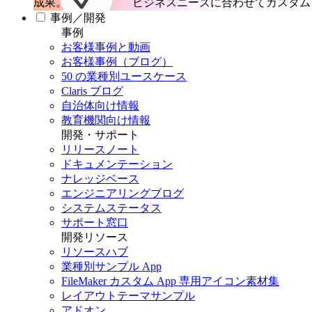
成果。
ビジネスニーズに合わせてカスタム 
事例／開発
事例
お客様事例と動画
お客様事例（ブログ）
50 の業種別ユースケース
Claris ブログ
自治体向け情報
教育機関向け情報
開発・サポート
リリースノート
ドキュメンテーション
ナレッジベース
エンジニアリングブログ
システムステータス
サポート窓口
開発リソース
リソースハブ
業種別サンプル App
FileMaker カスタム App 専用アイコン素材集
レイアウトテーマサンプル
アドオン