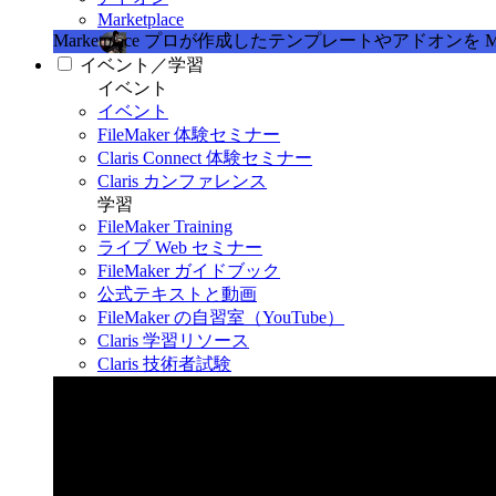
Marketplace
Marketplace
プロが作成したテンプレートやアドオンを Marke
イベント／学習
イベント
イベント
FileMaker 体験セミナー
Claris Connect 体験セミナー
Claris カンファレンス
学習
FileMaker Training
ライブ Web セミナー
FileMaker ガイドブック
公式テキストと動画
FileMaker の自習室（YouTube）
Claris 学習リソース
Claris 技術者試験
Claris カンファレンス 2026
11月11日〜13日 東京・