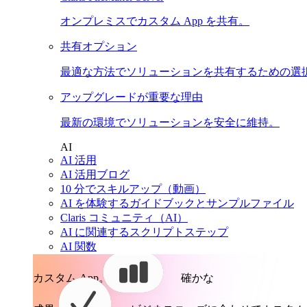
オンプレミスでカスタム App を共有。
共有オプション
最適な方法でソリューションを共有するための選
アップグレードが重要な理由
最新の環境でソリューションを安全に維持。
AI
AI 活用
AI 活用ブログ
10 分でスキルアップ（動画）
AI を体験するガイドブックとサンプルファイル
Claris コミュニティ（AI）
AI に関連するスクリプトステップ
AI 関数
カスタム App。
確かな