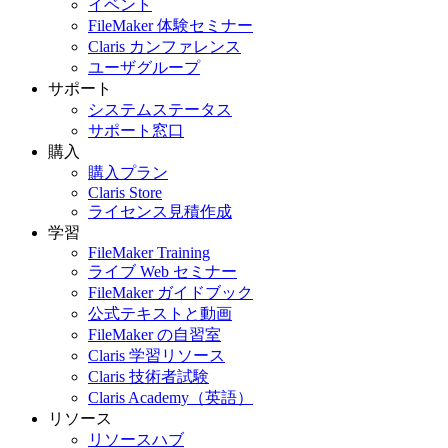
イベント
FileMaker 体験セミナー
Claris カンファレンス
ユーザグループ
サポート
システムステータス
サポート窓口
購入
購入プラン
Claris Store
ライセンス見積作成
学習
FileMaker Training
ライブ Web セミナー
FileMaker ガイドブック
公式テキストと動画
FileMaker の自習室
Claris 学習リソース
Claris 技術者試験
Claris Academy（英語）
リソース
リソースハブ