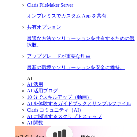
Claris FileMaker Server
オンプレミスでカスタム App を共有。
共有オプション
最適な方法でソリューションを共有するための選
択肢。
アップグレードが重要な理由
最新の環境でソリューションを安全に維持。
AI
AI 活用
AI 活用ブログ
10 分でスキルアップ（動画）
AI を体験するガイドブックとサンプルファイル
Claris コミュニティ（AI）
AI に関連するスクリプトステップ
AI 関数
カスタム App。
確かな