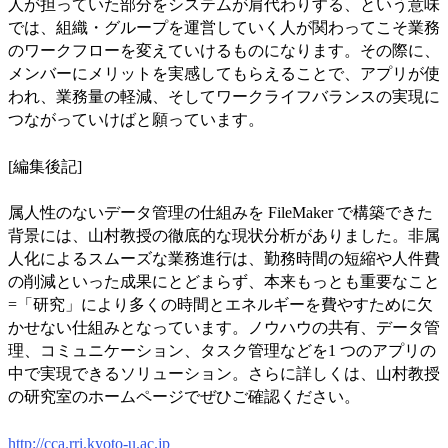
人が担っていた部分をシステムが肩代わりする、という意味
では、組織・グループを運営していく人が関わってこそ業務
のワークフローを変えていけるものになります。その際に、
メンバーにメリットを実感してもらえることで、アプリが使
われ、業務量の軽減、そしてワークライフバランスの実現に
つながっていけばと願っています。
[編集後記]
属人性のないデータ管理の仕組みを FileMaker で構築できた
背景には、山村教授の徹底的な現状分析がありました。非属
人化によるスムーズな業務進行は、勤務時間の短縮や人件費
の削減といった成果にとどまらず、本来もっとも重要なこと
=「研究」により多くの時間とエネルギーを費やすために欠
かせない仕組みとなっています。ノウハウの共有、データ管
理、コミュニケーション、タスク管理などを1 つのアプリの
中で実現できるソリューション。さらに詳しくは、山村教授
の研究室のホームページでぜひご確認ください。
http://cca.rri.kyoto-u.ac.jp