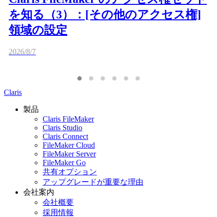
を知る（3）：[その他のアクセス権]
領域の設定
2026/8/7
Claris
製品
Claris FileMaker
Claris Studio
Claris Connect
FileMaker Cloud
FileMaker Server
FileMaker Go
共有オプション
アップグレードが重要な理由
会社案内
会社概要
採用情報