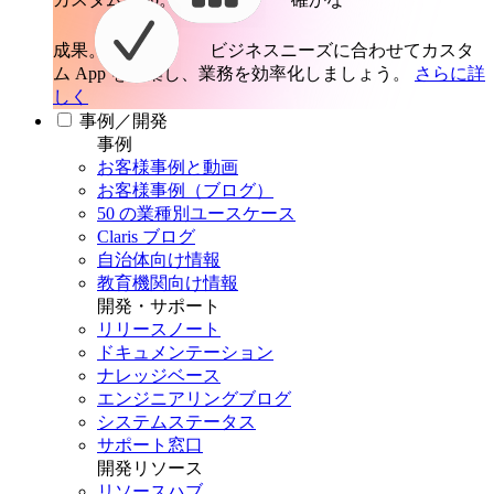
成果。
ビジネスニーズに合わせてカスタ
ム App を構築し、業務を効率化しましょう。
さらに詳
しく
事例／開発
事例
お客様事例と動画
お客様事例（ブログ）
50 の業種別ユースケース
Claris ブログ
自治体向け情報
教育機関向け情報
開発・サポート
リリースノート
ドキュメンテーション
ナレッジベース
エンジニアリングブログ
システムステータス
サポート窓口
開発リソース
リソースハブ