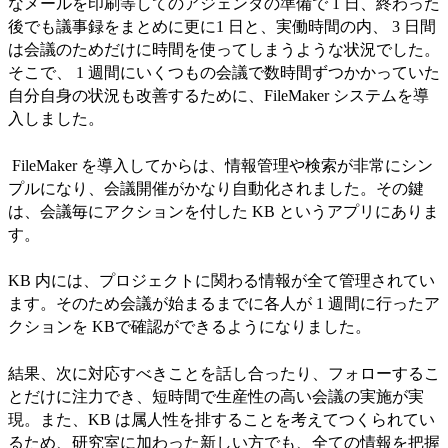
なメールを印刷等してのアジェンダの準備で 1 日、終わった
後でも議事録をまとめに更に1 日と、実働時間の内、 3 日間
は会議のためだけに時間を使ってしまうような状況でした。
そこで、 1 週間にいくつもの会議で数時間ずつかかっていた
自分自身の状況も改善するために、FileMaker システムを導
入しました。
FileMaker を導入してからは、情報管理や検索が非常にシン
プルになり、会議開催がかなり自動化されました。その鍵
は、会議毎にアクションを付した KB というアプリにありま
す。
KB 内には、プロジェクトに関わる情報が全て管理されてい
ます。そのため会議が始まるまでに各人が 1 週間に行ったア
クションを KBで確認ができるようになりました。
結果、次に対応すべきことを話し合ったり、フォローするこ
とだけに注力でき、短時間で生産性の高い会議の実施が実
現。また、KB は属人性を排することを考えてつくられてい
るため、研究室に加わった新しい方でも、全ての情報を把握