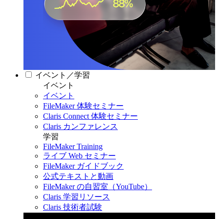
イベント／学習
イベント
イベント
FileMaker 体験セミナー
Claris Connect 体験セミナー
Claris カンファレンス
学習
FileMaker Training
ライブ Web セミナー
FileMaker ガイドブック
公式テキストと動画
FileMaker の自習室（YouTube）
Claris 学習リソース
Claris 技術者試験
Claris カンファレンス 2026
11月11日〜13日 東京・虎ノ