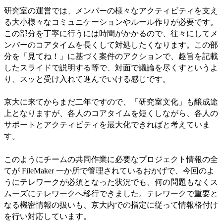
研究室の運営では、メンバーの様々なアクティビティを支え
る大小様々なコミュニケーションやルール作りが必要です。
この部分を丁寧に行うには時間がかかるので、往々にしてメ
ンバーのコアタイムを長くして対処したくなります。この部
分を「見てね！」に基づく案件のアクションで、趣旨を記載
したスライドで説明する等で、対面で議論を尽くすというよ
り、スッと受け入れて進んでいける感じです。
京大に来てからまだ二年ですので、「研究室文化」も醸成途
上となりますが、各人のコアタイムを短くしながら、各人の
サポートとアクティビティを最大化できればと考えていま
す。
このようにチームの共同作業に必要なプロジェクト情報の全
てが FileMaker 一か所で管理されているおかげで、今回のよ
うにテレワークが必須となった状況でも、何の問題もなくス
ムーズにテレワークへ移行できました。テレワークで重要と
なる機密情報の扱いも、京大内での指定に従って情報格付け
を行い対応しています。