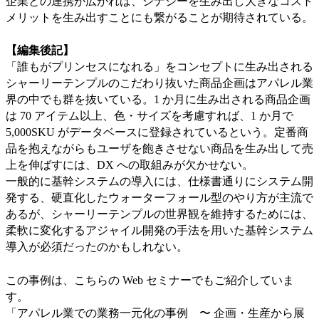
企業との連携が広がれば、シナジーを生み出し大きなコスト
メリットを生み出すことにも繋がることが期待されている。
【編集後記】
「誰もがプリンセスになれる」をコンセプトに生み出される
シャーリーテンプルのこだわり抜いた商品企画はアパレル業
界の中でも群を抜いている。1 か月に生み出される商品企画
は 70 アイテム以上、色・サイズを考慮すれば、1 か月で
5,000SKU がデータベースに登録されているという。定番商
品を抱えながらもユーザを飽きさせない商品を生み出して売
上を伸ばすには、DX への取組みが欠かせない。
一般的に基幹システムの導入には、仕様書通りにシステム開
発する、硬直化したウォーターフォール型のやり方が主流で
あるが、シャーリーテンプルの世界観を維持するためには、
柔軟に変化するアジャイル開発の手法を用いた基幹システム
導入が必須だったのかもしれない。
この事例は、こちらの Web セミナーでもご紹介していま
す。
「アパレル業での業務一元化の事例 〜 企画・生産から展