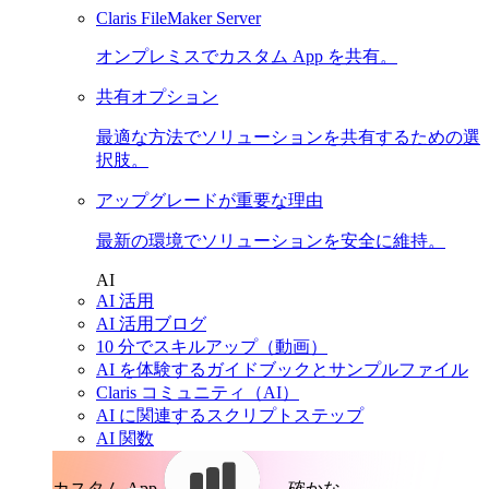
Claris FileMaker Server
オンプレミスでカスタム App を共有。
共有オプション
最適な方法でソリューションを共有するための選
択肢。
アップグレードが重要な理由
最新の環境でソリューションを安全に維持。
AI
AI 活用
AI 活用ブログ
10 分でスキルアップ（動画）
AI を体験するガイドブックとサンプルファイル
Claris コミュニティ（AI）
AI に関連するスクリプトステップ
AI 関数
カスタム App。
確かな