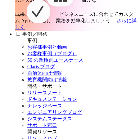
成果。
ビジネスニーズに合わせてカスタ
ム App を構築し、業務を効率化しましょう。
さらに詳
しく
事例／開発
事例
お客様事例と動画
お客様事例（ブログ）
50 の業種別ユースケース
Claris ブログ
自治体向け情報
教育機関向け情報
開発・サポート
リリースノート
ドキュメンテーション
ナレッジベース
エンジニアリングブログ
システムステータス
サポート窓口
開発リソース
リソースハブ