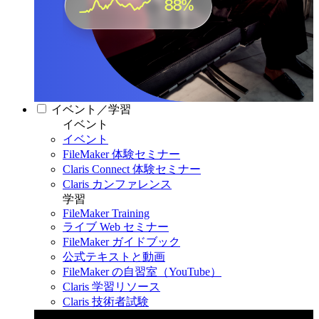
イベント／学習
イベント
イベント
FileMaker 体験セミナー
Claris Connect 体験セミナー
Claris カンファレンス
学習
FileMaker Training
ライブ Web セミナー
FileMaker ガイドブック
公式テキストと動画
FileMaker の自習室（YouTube）
Claris 学習リソース
Claris 技術者試験
Claris カンファレンス 2026
11月11日〜13日 東京・虎ノ