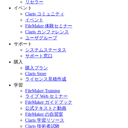
リセラー
イベント
Claris コミュニティ
イベント
FileMaker 体験セミナー
Claris カンファレンス
ユーザグループ
サポート
システムステータス
サポート窓口
購入
購入プラン
Claris Store
ライセンス見積作成
学習
FileMaker Training
ライブ Web セミナー
FileMaker ガイドブック
公式テキストと動画
FileMaker の自習室
Claris 学習リソース
Claris 技術者試験