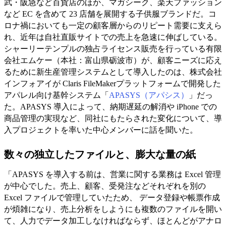
武・阪急など百貨店のほか、マガシーク、楽天ファッション
など EC を含めて 23 店舗を展開する子供服ブランドだ。コ
ロナ禍においても一定の顧客層からのリピート需要に支えら
れ、近年は自社直販サイトでの売上を急速に伸ばしている。
シャーリーテンプルの独占ライセンス販売を行っている有限
会社エムケー（本社：富山県砺波市）が、顧客ニーズに応え
るために新生産管理システムとして導入したのは、株式会社
インフォアイが Claris FileMakerプラットフォームで開発した
アパレル向け基幹システム「
APASYS（アパシス）
」だっ
た。APASYS 導入によって、納期遅延の解消や iPhone での
商品管理の実現など、同社にもたらされた変化について、導
入プロジェクトを率いた中心メンバーに話を聞いた。
数々の独立したファイルと、膨大な量の紙
「APASYS を導入する前は、営業に関する業務は Excel 管理
が中心でした。売上、顧客、受発注などそれぞれを別の
Excel ファイルで管理していたため、 データ登録や帳票作成
が煩雑になり、売上分析をしようにも複数のファイルを開い
て、人力でデータ加工しなければならず、ほとんどがアナロ