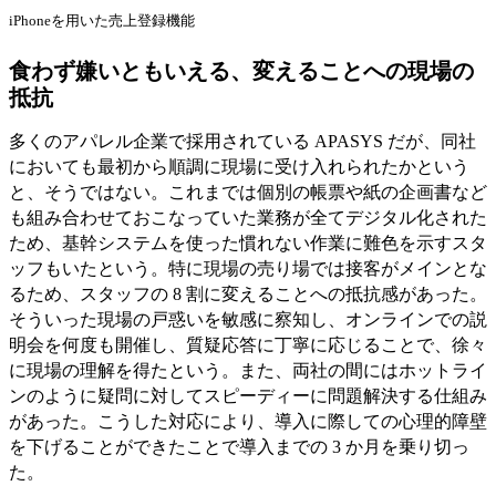
iPhoneを用いた売上登録機能
食わず嫌いともいえる、変えることへの現場の
抵抗
多くのアパレル企業で採用されている APASYS だが、同社
においても最初から順調に現場に受け入れられたかという
と、そうではない。これまでは個別の帳票や紙の企画書など
も組み合わせておこなっていた業務が全てデジタル化された
ため、基幹システムを使った慣れない作業に難色を示すスタ
ッフもいたという。特に現場の売り場では接客がメインとな
るため、スタッフの 8 割に変えることへの抵抗感があった。
そういった現場の戸惑いを敏感に察知し、オンラインでの説
明会を何度も開催し、質疑応答に丁寧に応じることで、徐々
に現場の理解を得たという。また、両社の間にはホットライ
ンのように疑問に対してスピーディーに問題解決する仕組み
があった。こうした対応により、導入に際しての心理的障壁
を下げることができたことで導入までの 3 か月を乗り切っ
た。