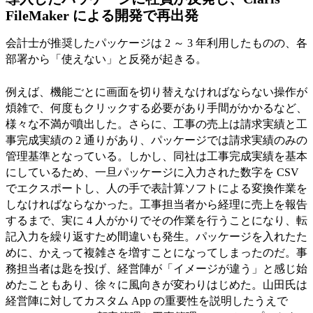
FileMaker による開発で再出発
会計士が推奨したパッケージは 2 ～ 3 年利用したものの、各
部署から「使えない」と反発が起きる。
例えば、機能ごとに画面を切り替えなければならない操作が
煩雑で、何度もクリックする必要があり手間がかかるなど、
様々な不満が噴出した。さらに、工事の売上は請求実績と工
事完成実績の 2 通りがあり、パッケージでは請求実績のみの
管理基準となっている。しかし、同社は工事完成実績を基本
にしているため、一旦パッケージに入力された数字を CSV
でエクスポートし、人の手で表計算ソフトによる変換作業を
しなければならなかった。工事担当者から経理に売上を報告
するまで、実に 4 人がかりでその作業を行うことになり、転
記入力を繰り返すため間違いも発生。パッケージを入れたた
めに、かえって複雑さを増すことになってしまったのだ。事
務担当者は匙を投げ、経営陣が「イメージが違う」と感じ始
めたこともあり、徐々に風向きが変わりはじめた。山田氏は
経営陣に対してカスタム App の重要性を説明したうえで