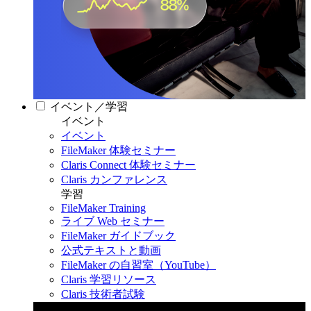
イベント／学習
イベント
イベント
FileMaker 体験セミナー
Claris Connect 体験セミナー
Claris カンファレンス
学習
FileMaker Training
ライブ Web セミナー
FileMaker ガイドブック
公式テキストと動画
FileMaker の自習室（YouTube）
Claris 学習リソース
Claris 技術者試験
Claris カンファレンス 2026
11月11日〜13日 東京・虎ノ