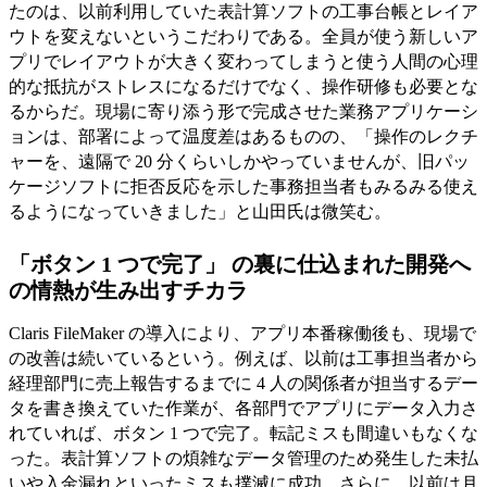
たのは、以前利用していた表計算ソフトの工事台帳とレイア
ウトを変えないというこだわりである。全員が使う新しいア
プリでレイアウトが大きく変わってしまうと使う人間の心理
的な抵抗がストレスになるだけでなく、操作研修も必要とな
るからだ。現場に寄り添う形で完成させた業務アプリケーシ
ョンは、部署によって温度差はあるものの、「操作のレクチ
ャーを、遠隔で 20 分くらいしかやっていませんが、旧パッ
ケージソフトに拒否反応を示した事務担当者もみるみる使え
るようになっていきました」と山田氏は微笑む。
「ボタン 1 つで完了」 の裏に仕込まれた開発へ
の情熱が生み出すチカラ
Claris FileMaker の導入により、アプリ本番稼働後も、現場で
の改善は続いているという。例えば、以前は工事担当者から
経理部門に売上報告するまでに 4 人の関係者が担当するデー
タを書き換えていた作業が、各部門でアプリにデータ入力さ
れていれば、ボタン 1 つで完了。転記ミスも間違いもなくな
った。表計算ソフトの煩雑なデータ管理のため発生した未払
いや入金漏れといったミスも撲滅に成功。さらに、以前は月