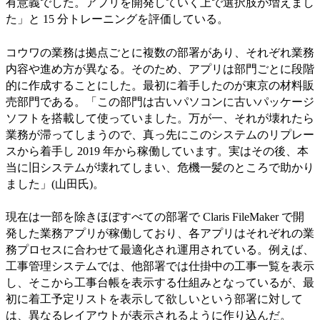
有意義でした。アプリを開発していく上で選択肢が増えまし
た」と 15 分トレーニングを評価している。
コウワの業務は拠点ごとに複数の部署があり、それぞれ業務
内容や進め方が異なる。そのため、アプリは部門ごとに段階
的に作成することにした。最初に着手したのが東京の材料販
売部門である。「この部門は古いパソコンに古いパッケージ
ソフトを搭載して使っていました。万が一、それが壊れたら
業務が滞ってしまうので、真っ先にこのシステムのリプレー
スから着手し 2019 年から稼働しています。実はその後、本
当に旧システムが壊れてしまい、危機一髪のところで助かり
ました」(山田氏)。
現在は一部を除きほぼすべての部署で Claris FileMaker で開
発した業務アプリが稼働しており、各アプリはそれぞれの業
務プロセスに合わせて最適化され運用されている。例えば、
工事管理システムでは、他部署では仕掛中の工事一覧を表示
し、そこから工事台帳を表示する仕組みとなっているが、最
初に着工予定リストを表示して欲しいという部署に対して
は、異なるレイアウトが表示されるように作り込んだ。