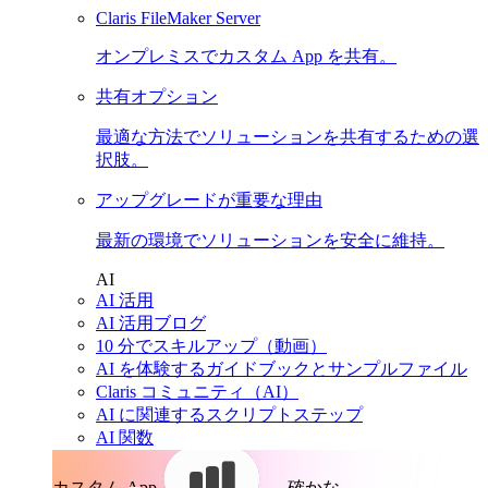
Claris FileMaker Server
オンプレミスでカスタム App を共有。
共有オプション
最適な方法でソリューションを共有するための選
択肢。
アップグレードが重要な理由
最新の環境でソリューションを安全に維持。
AI
AI 活用
AI 活用ブログ
10 分でスキルアップ（動画）
AI を体験するガイドブックとサンプルファイル
Claris コミュニティ（AI）
AI に関連するスクリプトステップ
AI 関数
カスタム App。
確かな