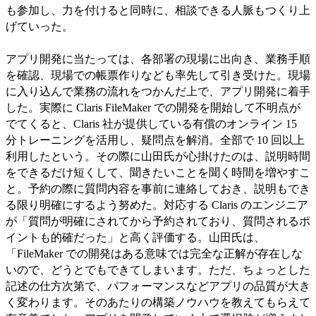
も参加し、力を付けると同時に、相談できる人脈もつくり上
げていった。
アプリ開発に当たっては、各部署の現場に出向き、業務手順
を確認、現場での帳票作りなども率先して引き受けた。現場
に入り込んで業務の流れをつかんだ上で、アプリ開発に着手
した。実際に Claris FileMaker での開発を開始して不明点が
でてくると、Claris 社が提供している有償のオンライン 15
分トレーニングを活用し、疑問点を解消。全部で 10 回以上
利用したという。その際に山田氏が心掛けたのは、説明時間
をできるだけ短くして、聞きたいことを聞く時間を増やすこ
と。予約の際に質問内容を事前に連絡しておき、説明もでき
る限り明確にするよう努めた。対応する Claris のエンジニア
が「質問が明確にされてから予約されており、質問されるポ
イントも的確だった」と高く評価する。山田氏は、
「FileMaker での開発はある意味では完全な正解が存在しな
いので、どうとでもできてしまいます。ただ、ちょっとした
記述の仕方次第で、パフォーマンスなどアプリの品質が大き
く変わります。そのあたりの構築ノウハウを教えてもらえて