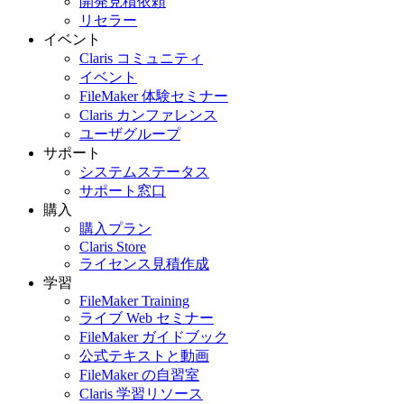
開発見積依頼
リセラー
イベント
Claris コミュニティ
イベント
FileMaker 体験セミナー
Claris カンファレンス
ユーザグループ
サポート
システムステータス
サポート窓口
購入
購入プラン
Claris Store
ライセンス見積作成
学習
FileMaker Training
ライブ Web セミナー
FileMaker ガイドブック
公式テキストと動画
FileMaker の自習室
Claris 学習リソース