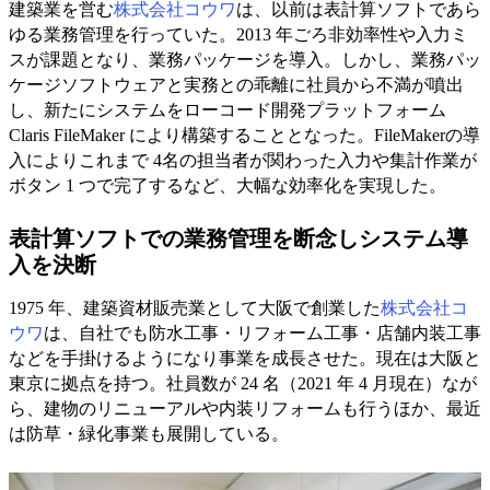
建築業を営む
株式会社コウワ
は、以前は表計算ソフトであら
ゆる業務管理を行っていた。2013 年ごろ非効率性や入力ミ
スが課題となり、業務パッケージを導入。しかし、業務パッ
ケージソフトウェアと実務との乖離に社員から不満が噴出
し、新たにシステムをローコード開発プラットフォーム
Claris FileMaker により構築することとなった。FileMakerの導
入によりこれまで 4名の担当者が関わった入力や集計作業が
ボタン 1 つで完了するなど、大幅な効率化を実現した。
表計算ソフトでの業務管理を断念しシステム導
入を決断
1975 年、建築資材販売業として大阪で創業した
株式会社コ
ウワ
は、自社でも防水工事・リフォーム工事・店舗内装工事
などを手掛けるようになり事業を成長させた。現在は大阪と
東京に拠点を持つ。社員数が 24 名（2021 年 4 月現在）なが
ら、建物のリニューアルや内装リフォームも行うほか、最近
は防草・緑化事業も展開している。