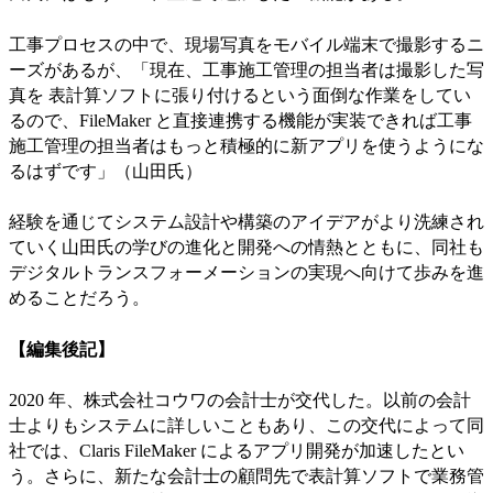
工事プロセスの中で、現場写真をモバイル端末で撮影するニ
ーズがあるが、「現在、工事施工管理の担当者は撮影した写
真を 表計算ソフトに張り付けるという面倒な作業をしてい
るので、FileMaker と直接連携する機能が実装できれば工事
施工管理の担当者はもっと積極的に新アプリを使うようにな
るはずです」（山田氏）
経験を通じてシステム設計や構築のアイデアがより洗練され
ていく山田氏の学びの進化と開発への情熱とともに、同社も
デジタルトランスフォーメーションの実現へ向けて歩みを進
めることだろう。
【編集後記】
2020 年、株式会社コウワの会計士が交代した。以前の会計
士よりもシステムに詳しいこともあり、この交代によって同
社では、Claris FileMaker によるアプリ開発が加速したとい
う。さらに、新たな会計士の顧問先で表計算ソフトで業務管