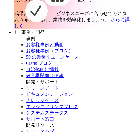
成果。
ビジネスニーズに合わせてカスタ
ム App を構築し、業務を効率化しましょう。
さらに詳
しく
事例／開発
事例
お客様事例と動画
お客様事例（ブログ）
50 の業種別ユースケース
Claris ブログ
自治体向け情報
教育機関向け情報
開発・サポート
リリースノート
ドキュメンテーション
ナレッジベース
エンジニアリングブログ
システムステータス
サポート窓口
開発リソース
リソースハブ