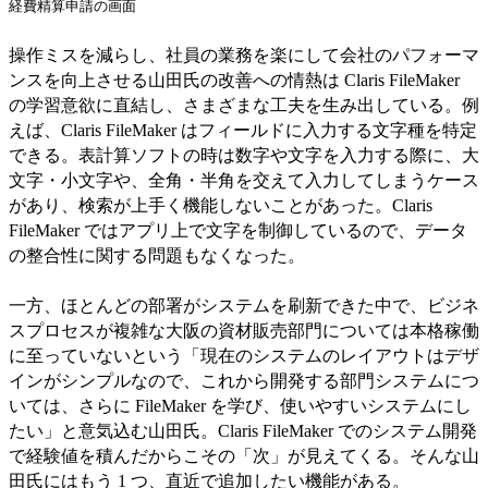
経費精算申請の画面
操作ミスを減らし、社員の業務を楽にして会社のパフォーマ
ンスを向上させる山田氏の改善への情熱は Claris FileMaker
の学習意欲に直結し、さまざまな工夫を生み出している。例
えば、Claris FileMaker はフィールドに入力する文字種を特定
できる。表計算ソフトの時は数字や文字を入力する際に、大
文字・小文字や、全角・半角を交えて入力してしまうケース
があり、検索が上手く機能しないことがあった。Claris
FileMaker ではアプリ上で文字を制御しているので、データ
の整合性に関する問題もなくなった。
一方、ほとんどの部署がシステムを刷新できた中で、ビジネ
スプロセスが複雑な大阪の資材販売部門については本格稼働
に至っていないという「現在のシステムのレイアウトはデザ
インがシンプルなので、これから開発する部門システムにつ
いては、さらに FileMaker を学び、使いやすいシステムにし
たい」と意気込む山田氏。Claris FileMaker でのシステム開発
で経験値を積んだからこその「次」が見えてくる。そんな山
田氏にはもう 1 つ、直近で追加したい機能がある。