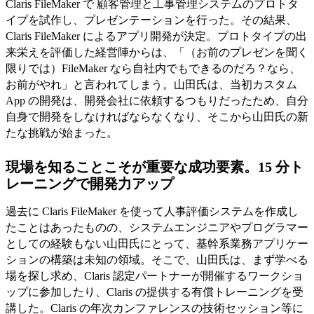
Claris FileMaker で 顧客管理と工事管理システムのプロトタ
イプを試作し、プレゼンテーションを行った。その結果、
Claris FileMaker によるアプリ開発が決定。プロトタイプの出
来栄えを評価した経営陣からは、「（お前のプレゼンを聞く
限りでは）FileMaker なら自社内でもできるのだろ？なら、
お前がやれ」と言われてしまう。山田氏は、当初カスタム
App の開発は、開発会社に依頼するつもりだったため、自分
自身で開発をしなければならなくなり、そこから山田氏の新
たな挑戦が始まった。
現場を知ることこそが重要な成功要素。15 分ト
レーニングで開発力アップ
過去に Claris FileMaker を使って人事評価システムを作成し
たことはあったものの、システムエンジニアやプログラマー
としての経験もない山田氏にとって、基幹系業務アプリケー
ションの構築は未知の領域。そこで、山田氏は、まず学べる
場を探し求め、Claris 認定パートナーが開催するワークショ
ップに参加したり、Claris の提供する有償トレーニングを受
講した。Claris の年次カンファレンスの技術セッション等に