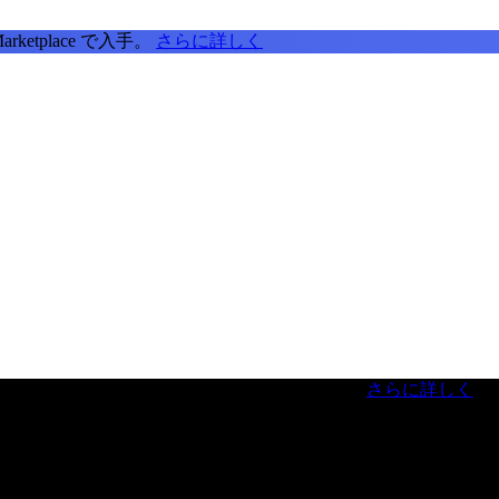
tplace で入手。
さらに詳しく
虎ノ門ヒルズフォーラム／参加無料（事前登録制）
さらに詳しく