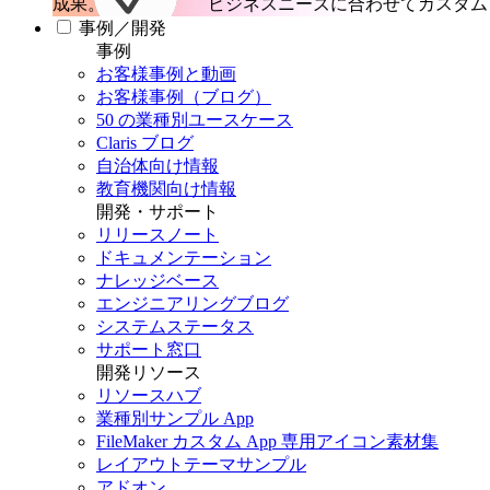
成果。
ビジネスニーズに合わせてカスタム 
事例／開発
事例
お客様事例と動画
お客様事例（ブログ）
50 の業種別ユースケース
Claris ブログ
自治体向け情報
教育機関向け情報
開発・サポート
リリースノート
ドキュメンテーション
ナレッジベース
エンジニアリングブログ
システムステータス
サポート窓口
開発リソース
リソースハブ
業種別サンプル App
FileMaker カスタム App 専用アイコン素材集
レイアウトテーマサンプル
アドオン