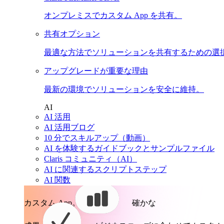
オンプレミスでカスタム App を共有。
共有オプション
最適な方法でソリューションを共有するための選
アップグレードが重要な理由
最新の環境でソリューションを安全に維持。
AI
AI 活用
AI 活用ブログ
10 分でスキルアップ（動画）
AI を体験するガイドブックとサンプルファイル
Claris コミュニティ（AI）
AI に関連するスクリプトステップ
AI 関数
カスタム App。
確かな