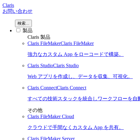
Claris
お問い合わせ
検索...
製品
Claris 製品
Claris FileMaker
Claris FileMaker
強力なカスタム App をローコードで構築。
Claris Studio
Claris Studio
Web アプリを作成し、データを収集、可視化。
Claris Connect
Claris Connect
すべての技術スタックを統合しワークフローを自
その他
Claris FileMaker Cloud
クラウドで手間なくカスタム App を共有。
Claris FileMaker Server