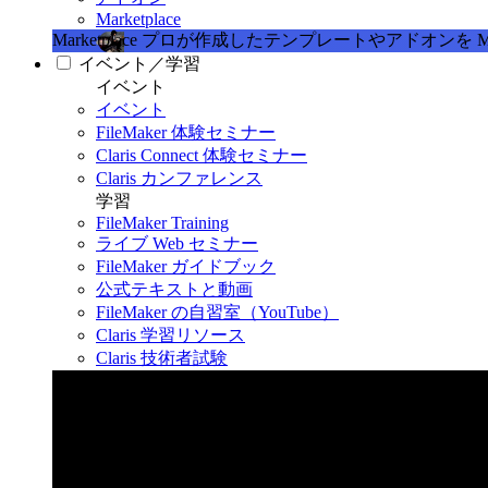
Marketplace
Marketplace
プロが作成したテンプレートやアドオンを Marke
イベント／学習
イベント
イベント
FileMaker 体験セミナー
Claris Connect 体験セミナー
Claris カンファレンス
学習
FileMaker Training
ライブ Web セミナー
FileMaker ガイドブック
公式テキストと動画
FileMaker の自習室（YouTube）
Claris 学習リソース
Claris 技術者試験
Claris カンファレンス 2026
11月11日〜13日 東京・