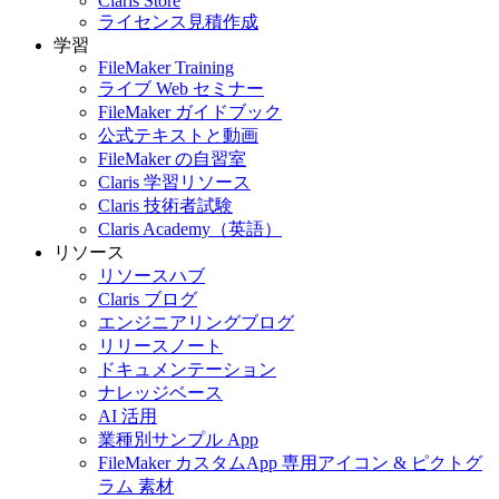
Claris Store
ライセンス見積作成
学習
FileMaker Training
ライブ Web セミナー
FileMaker ガイドブック
公式テキストと動画
FileMaker の自習室
Claris 学習リソース
Claris 技術者試験
Claris Academy（英語）
リソース
リソースハブ
Claris ブログ
エンジニアリングブログ
リリースノート
ドキュメンテーション
ナレッジベース
AI 活用
業種別サンプル App
FileMaker カスタムApp 専用アイコン & ピクトグ
ラム 素材