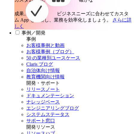
成果。
ビジネスニーズに合わせてカスタ
ム App を構築し、業務を効率化しましょう。
さらに詳
しく
事例／開発
事例
お客様事例と動画
お客様事例（ブログ）
50 の業種別ユースケース
Claris ブログ
自治体向け情報
教育機関向け情報
開発・サポート
リリースノート
ドキュメンテーション
ナレッジベース
エンジニアリングブログ
システムステータス
サポート窓口
開発リソース
リソースハブ