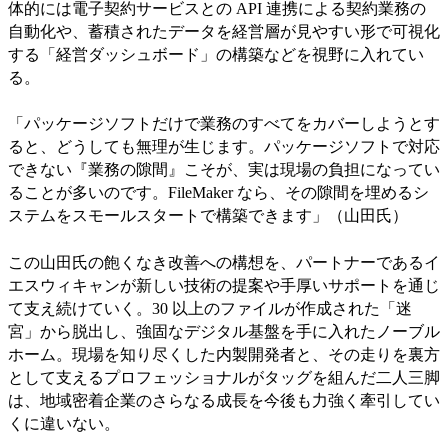
体的には電子契約サービスとの API 連携による契約業務の
自動化や、蓄積されたデータを経営層が見やすい形で可視化
する「経営ダッシュボード」の構築などを視野に入れてい
る。
「パッケージソフトだけで業務のすべてをカバーしようとす
ると、どうしても無理が生じます。パッケージソフトで対応
できない『業務の隙間』こそが、実は現場の負担になってい
ることが多いのです。FileMaker なら、その隙間を埋めるシ
ステムをスモールスタートで構築できます」（山田氏）
この山田氏の飽くなき改善への構想を、パートナーであるイ
エスウィキャンが新しい技術の提案や手厚いサポートを通じ
て支え続けていく。30 以上のファイルが作成された「迷
宮」から脱出し、強固なデジタル基盤を手に入れたノーブル
ホーム。現場を知り尽くした内製開発者と、その走りを裏方
として支えるプロフェッショナルがタッグを組んだ二人三脚
は、地域密着企業のさらなる成長を今後も力強く牽引してい
くに違いない。