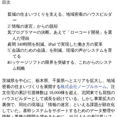
目次
茨城の住まいづくりを支える、地域密着のハウスビルダ
ー
「情報の迷宮」からの脱却
元プログラマーの決断。あえて「ローコード開発」を選
んだ理由
月間 340時間を削減。iPad で実現した働き方の変革
「会議のための会議」を削減。現場の声がシステムを育
てる
パッケージソフトの限界を突破する、これからのシステ
ム戦略
茨城県を中心に、栃木県、千葉県へとエリアを拡大し、地域
密着の住まいづくりを展開する
株式会社ノーブルホーム
。注
文住宅の累計引渡棟数は 18,000棟を超え、北関東でも屈指の
ハウスビルダーとして成長を続けている。しかし事業拡大の
裏側で、同社の現場は「情報の迷宮」といえる課題が顕在化
していた。基幹システムをサポートするためのデータ整理や
情報・業務の隙間を埋めるために、30 以上もの表計算ソフ