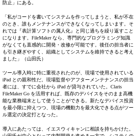
防止」にある。
「私がコードを書いてシステムを作ってしまうと、私が不在
のとき、誰もメンテナンスができなくなってしまいます。そ
れでは『表計算ソフトの属人化』と同じ過ちを繰り返すこと
になります。FileMaker なら、専門的なプログラミング知識
がなくても直感的に開発・改修が可能です。後任の担当者に
も引き継ぎやすく、組織としてシステムを維持できると考え
ました」（山田氏）
ツール導入時に特に重視されたのが、現場で使用されている
iPad との親和性だ。現場監督やアフターメンテナンスの担当
者には、すでに会社から iPad が貸与されていた。Claris
FileMaker Go を活用すれば、既存のデバイスをそのまま高機
能な業務端末として使うことができる。新たなデバイス投資
を最小限に抑えつつ、現場の機動力を最大化できる点がツー
ル選定の決定打となった。
導入にあたっては、イエスウィキャンに相談を持ちかけた。
山田氏が中心となって内製開発を進める一方で、システムの