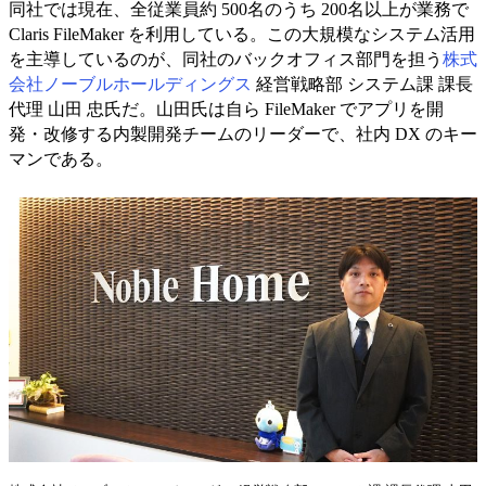
同社では現在、全従業員約 500名のうち 200名以上が業務で
Claris FileMaker を利用している。この大規模なシステム活用
を主導しているのが、同社のバックオフィス部門を担う
株式
会社ノーブルホールディングス
経営戦略部 システム課 課長
代理 山田 忠氏だ。山田氏は自ら FileMaker でアプリを開
発・改修する内製開発チームのリーダーで、社内 DX のキー
マンである。