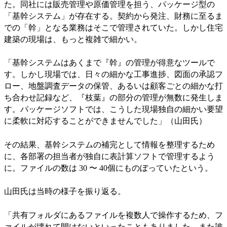
た。同社には販売管理や原価管理を担う、パッケージ型の
「基幹システム」が存在する。契約から発注、財務に至るま
での「幹」となる業務はそこで管理されていた。しかし住宅
建築の現場は、もっと複雑で細かい。
「基幹システムはあくまで『幹』の管理が得意なツールで
す。しかし現場では、日々の細かな工事進捗、図面の承認フ
ロー、地盤調査データの保管、あるいは顧客ごとの細かな打
ち合わせ記録など、『枝葉』の部分の管理が無数に発生しま
す。パッケージソフトでは、こうした現場独自の細かい要望
に柔軟に対応することができませんでした」（山田氏）
その結果、基幹システムの補完として情報を整理するため
に、各部署の担当者が独自に表計算ソフトで管理するよう
に。ファイルの数は 30 〜 40個にものぼっていたという。
山田氏は当時の様子を振り返る。
「共有フォルダにあるファイルを複数人で操作するため、フ
ァイルが壊れて開けないといったこともありました。また誰