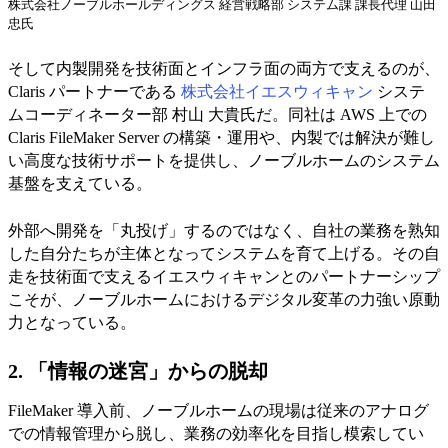
株式会社ノーブルホールディングス 経営戦略部 システム課 課長代理 山田
忠氏
そして内製開発を技術面とインフラ面の両方で支えるのが、
Claris パートナーである
株式会社イエスウィキャン
システ
ムコーディネーター部 村山 大貴氏だ。同社は AWS 上での
Claris FileMaker Server の構築・運用や、内製では解決が難し
い高度な技術サポートを提供し、ノーブルホームのシステム
基盤を支えている。
外部へ開発を「丸投げ」するのではなく、自社の業務を熟知
した自分たちが主体となってシステムを育て上げる。その自
走を技術面で支えるイエスウィキャンとのパートナーシップ
こそが、ノーブルホームにおけるデジタル変革の力強い原動
力となっている。
2. 「情報の迷宮」からの脱却
FileMaker 導入前、ノーブルホームの現場は従来のアナログ
での情報管理から脱し、業務の効率化を目指し模索してい