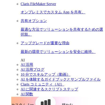
Claris FileMaker Server
オンプレミスでカスタム App を共有。
共有オプション
最適な方法でソリューションを共有するための選
択肢。
アップグレードが重要な理由
最新の環境でソリューションを安全に維持。
AI
AI 活用
AI 活用ブログ
10 分でスキルアップ（動画）
AI を体験するガイドブックとサンプルファイル
Claris コミュニティ（AI）
AI に関連するスクリプトステップ
AI 関数
カスタム App。
確かな