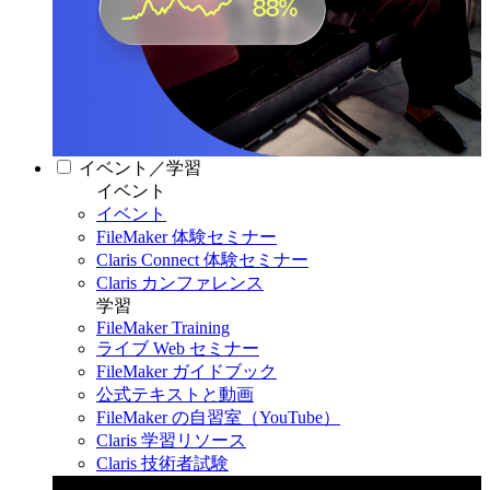
イベント／学習
イベント
イベント
FileMaker 体験セミナー
Claris Connect 体験セミナー
Claris カンファレンス
学習
FileMaker Training
ライブ Web セミナー
FileMaker ガイドブック
公式テキストと動画
FileMaker の自習室（YouTube）
Claris 学習リソース
Claris 技術者試験
Claris カンファレンス 2026
11月11日〜13日 東京・虎ノ