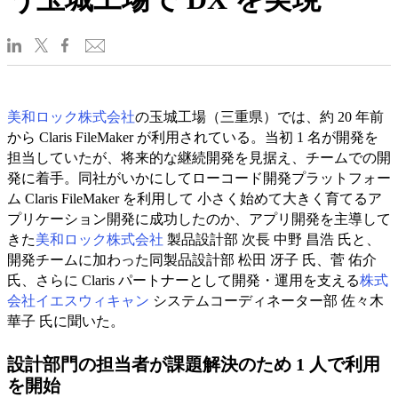
美和ロック株式会社
の玉城工場（三重県）では、約 20 年前
から Claris FileMaker が利用されている。当初 1 名が開発を
担当していたが、将来的な継続開発を見据え、チームでの開
発に着手。同社がいかにしてローコード開発プラットフォー
ム Claris FileMaker を利用して 小さく始めて大きく育てるア
プリケーション開発に成功したのか、アプリ開発を主導して
きた
美和ロック株式会社
製品設計部 次長 中野 昌浩 氏と、
開発チームに加わった同製品設計部 松田 冴子 氏、菅 佑介
氏、さらに Claris パートナーとして開発・運用を支える
株式
会社イエスウィキャン
システムコーディネーター部 佐々木
華子 氏に聞いた。
設計部門の担当者が課題解決のため 1 人で利用
を開始