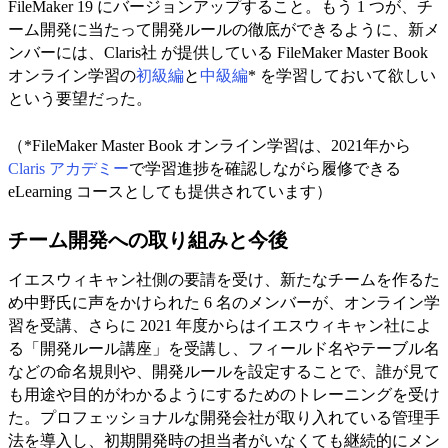
FileMaker 19 にバージョンアップすること。もう 1 つが、チ
ーム開発に当たって開発ルールの徹底ができるように、新メ
ンバーには、Claris社 が提供している FileMaker Master Book
オンライン学習の
初級編
と
中級編
* を学習しておいて欲しい
という要望だった。
（*FileMaker Master Book オンライン学習は、2021年から
Claris アカデミー
で学習進捗を確認しながら履修できる
eLearning コースとしても提供されています）
チーム開発への取り組みと今後
イエスウィキャン社側の要請を受け、新たなチームを作るた
め中野氏に声をかけられた 6 名のメンバーが、オンライン学
習を受講、さらに 2021 年度からはイエスウィキャン社によ
る「開発ルール講座」を受講し、フィールド名やテーブル名
などの命名規則や、開発ルールを設定することで、誰が見て
も用途や目的がわかるようにするためのトレーニングを受け
た。プロフェッショナルな開発会社が取り入れている管理手
法を導入し、初期開発時の担当者がいなくても継続的にメン