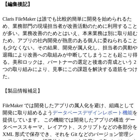
【編集後記】
Claris FileMaker は誰でも比較的簡単に開発を始められるた
め、業務部門の現場担当者が改善活動のために利用すること
が多い。業務改善のためとはいえ、本来業務は別に取り組む
ため、アプリの社内開発が熱意のある個人に委ねられること
も少なくない。その結果、開発が属人化し、担当者の異動や
退職により改善への取組みが中断してしまうことも起こり得
る。美和ロックは、パートナーの選定と後進の育成という 2
つの取り組みにより、見事にこの課題を解決する道筋をつけ
た。
【製品情報補足】
FileMaker では開発したアプリの属人化を避け、組織として
開発に取り組めるよう
データベースデザインレポート機能
を
提供しています。 この機能では開発したアプリの構造 デー
タベーススキーマ、レイアウト、スクリプトなどの各部分を
XML 形式で保存でき、それを Git などのバージョン管理シ