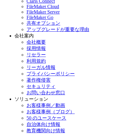
Claris Connect
FileMaker Cloud
FileMaker Server
FileMaker Go
共有オプション
アップグレードが重要な理由
会社案内
会社概要
採用情報
リセラー
利用規約
リーガル情報
プライバシーポリシー
著作権侵害
セキュリティ
お問い合わせ窓口
ソリューション
お客様事例／動画
お客様事例（ブログ）
50 のユースケース
自治体向け情報
教育機関向け情報