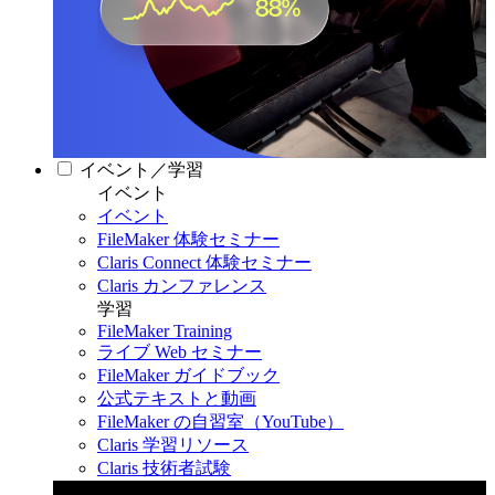
イベント／学習
イベント
イベント
FileMaker 体験セミナー
Claris Connect 体験セミナー
Claris カンファレンス
学習
FileMaker Training
ライブ Web セミナー
FileMaker ガイドブック
公式テキストと動画
FileMaker の自習室（YouTube）
Claris 学習リソース
Claris 技術者試験
Claris カンファレンス 2026
11月11日〜13日 東京・虎ノ