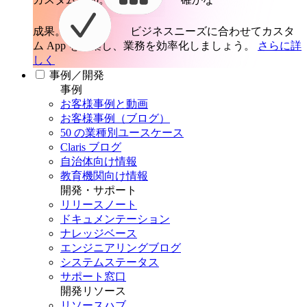
成果。
ビジネスニーズに合わせてカスタ
ム App を構築し、業務を効率化しましょう。
さらに詳
しく
事例／開発
事例
お客様事例と動画
お客様事例（ブログ）
50 の業種別ユースケース
Claris ブログ
自治体向け情報
教育機関向け情報
開発・サポート
リリースノート
ドキュメンテーション
ナレッジベース
エンジニアリングブログ
システムステータス
サポート窓口
開発リソース
リソースハブ