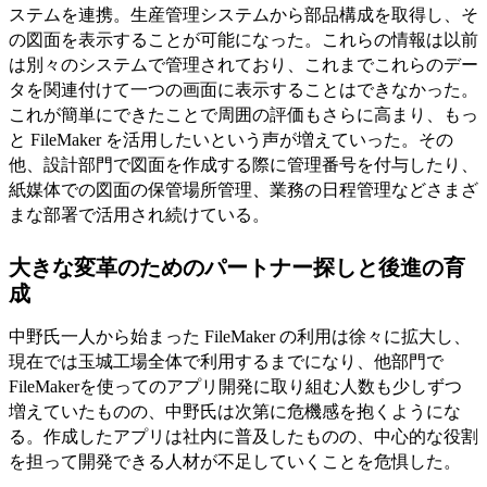
ステムを連携。生産管理システムから部品構成を取得し、そ
の図面を表示することが可能になった。これらの情報は以前
は別々のシステムで管理されており、これまでこれらのデー
タを関連付けて一つの画面に表示することはできなかった。
これが簡単にできたことで周囲の評価もさらに高まり、もっ
と FileMaker を活用したいという声が増えていった。その
他、設計部門で図面を作成する際に管理番号を付与したり、
紙媒体での図面の保管場所管理、業務の日程管理などさまざ
まな部署で活用され続けている。
大きな変革のためのパートナー探しと後進の育
成
中野氏一人から始まった FileMaker の利用は徐々に拡大し、
現在では玉城工場全体で利用するまでになり、他部門で
FileMakerを使ってのアプリ開発に取り組む人数も少しずつ
増えていたものの、中野氏は次第に危機感を抱くようにな
る。作成したアプリは社内に普及したものの、中心的な役割
を担って開発できる人材が不足していくことを危惧した。