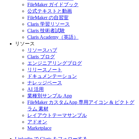
FileMaker ガイドブック
公式テキストと動画
FileMaker の自習室
Claris 学習リソース
Claris 技術者試験
Claris Academy（英語）
リソース
リソースハブ
Claris ブログ
エンジニアリングブログ
リリースノート
ドキュメンテーション
ナレッジベース
AI 活用
業種別サンプル App
FileMaker カスタムApp 専用アイコン & ピクトグ
ラム 素材
レイアウトテーマサンプル
アドオン
Marketplace
Linkedin で Claris をフォローする