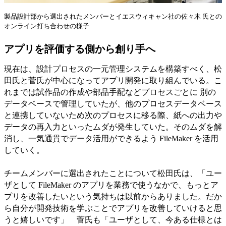
製品設計部から選出されたメンバーとイエスウィキャン社の佐々木 氏との
オンライン打ち合わせの様子
アプリを評価する側から創り手へ
現在は、設計プロセスの一元管理システムを構築すべく、松
田氏と菅氏が中心になってアプリ開発に取り組んでいる。こ
れまでは試作品の作成や部品手配などプロセスごとに 別の
データベースで管理していたが、他のプロセスデータベース
と連携していないため次のプロセスに移る際、紙への出力や
データの再入力といったムダが発生していた。そのムダを解
消し、一気通貫でデータ活用ができるよう FileMaker を活用
していく。
チームメンバーに選出されたことについて松田氏は、「ユー
ザとして FileMaker のアプリを業務で使うなかで、もっとア
プリを改善したいという気持ちは以前からありました。だか
ら自分が開発技術を学ぶことでアプリを改善していけると思
うと嬉しいです」 菅氏も「ユーザとして、今ある仕様とは