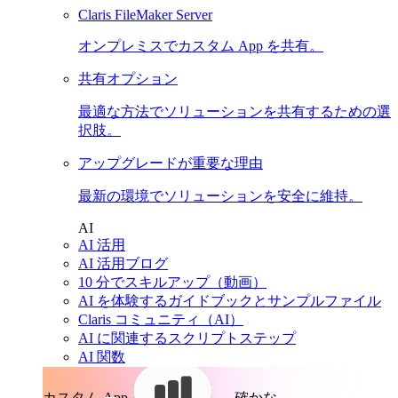
Claris FileMaker Server
オンプレミスでカスタム App を共有。
共有オプション
最適な方法でソリューションを共有するための選
択肢。
アップグレードが重要な理由
最新の環境でソリューションを安全に維持。
AI
AI 活用
AI 活用ブログ
10 分でスキルアップ（動画）
AI を体験するガイドブックとサンプルファイル
Claris コミュニティ（AI）
AI に関連するスクリプトステップ
AI 関数
カスタム App。
確かな