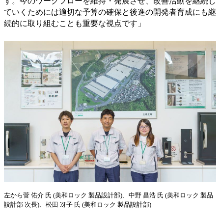
す。今のワークフローを維持・発展させ、改善活動を継続し
ていくためには適切な予算の確保と後進の開発者育成にも継
続的に取り組むことも重要な視点です」
左から菅 佑介 氏 (美和ロック 製品設計部)、中野 昌浩 氏 (美和ロック 製品
設計部 次長)、松田 冴子 氏 (美和ロック 製品設計部)