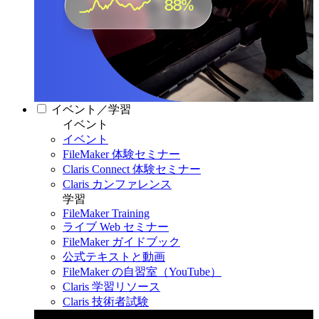
イベント／学習
イベント
イベント
FileMaker 体験セミナー
Claris Connect 体験セミナー
Claris カンファレンス
学習
FileMaker Training
ライブ Web セミナー
FileMaker ガイドブック
公式テキストと動画
FileMaker の自習室（YouTube）
Claris 学習リソース
Claris 技術者試験
Claris カンファレンス 2026
11月11日〜13日 東京・虎ノ