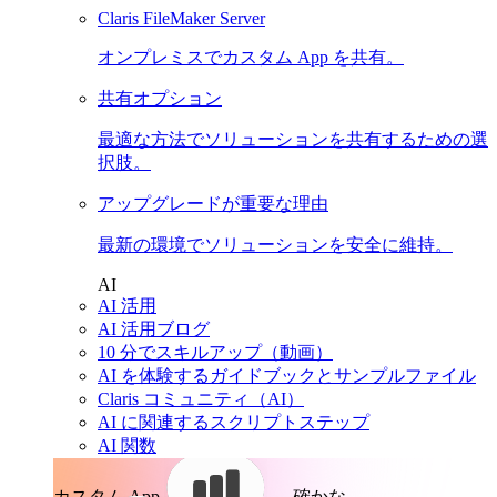
Claris FileMaker Server
オンプレミスでカスタム App を共有。
共有オプション
最適な方法でソリューションを共有するための選
択肢。
アップグレードが重要な理由
最新の環境でソリューションを安全に維持。
AI
AI 活用
AI 活用ブログ
10 分でスキルアップ（動画）
AI を体験するガイドブックとサンプルファイル
Claris コミュニティ（AI）
AI に関連するスクリプトステップ
AI 関数
カスタム App。
確かな