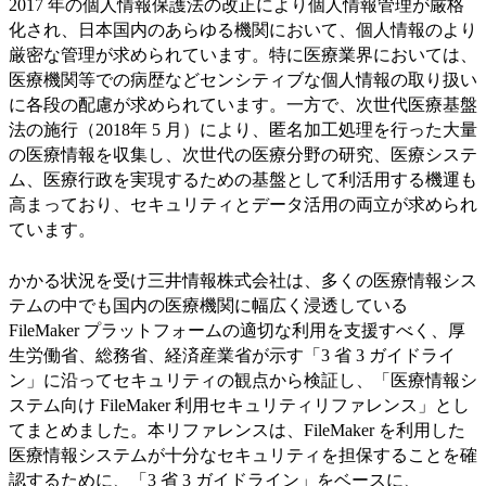
2017 年の個人情報保護法の改正により個人情報管理が厳格
化され、日本国内のあらゆる機関において、個人情報のより
厳密な管理が求められています。特に医療業界においては、
医療機関等での病歴などセンシティブな個人情報の取り扱い
に各段の配慮が求められています。一方で、次世代医療基盤
法の施行（2018年 5 月）により、匿名加工処理を行った大量
の医療情報を収集し、次世代の医療分野の研究、医療システ
ム、医療行政を実現するための基盤として利活用する機運も
高まっており、セキュリティとデータ活用の両立が求められ
ています。
かかる状況を受け三井情報株式会社は、多くの医療情報シス
テムの中でも国内の医療機関に幅広く浸透している
FileMaker プラットフォームの適切な利用を支援すべく、厚
生労働省、総務省、経済産業省が示す「3 省 3 ガイドライ
ン」に沿ってセキュリティの観点から検証し、「医療情報シ
ステム向け FileMaker 利用セキュリティリファレンス」とし
てまとめました。本リファレンスは、FileMaker を利用した
医療情報システムが十分なセキュリティを担保することを確
認するために、「3 省 3 ガイドライン」をベースに、