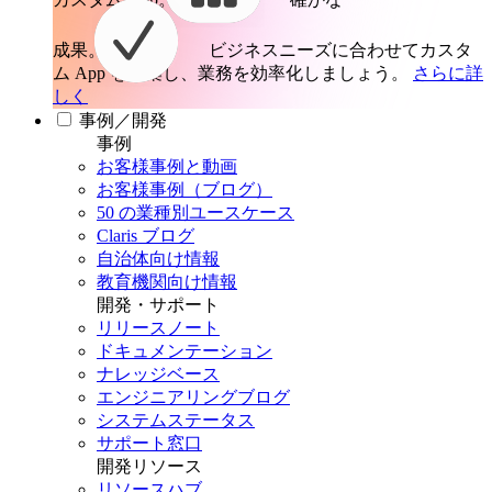
成果。
ビジネスニーズに合わせてカスタ
ム App を構築し、業務を効率化しましょう。
さらに詳
しく
事例／開発
事例
お客様事例と動画
お客様事例（ブログ）
50 の業種別ユースケース
Claris ブログ
自治体向け情報
教育機関向け情報
開発・サポート
リリースノート
ドキュメンテーション
ナレッジベース
エンジニアリングブログ
システムステータス
サポート窓口
開発リソース
リソースハブ