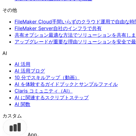
その他
FileMaker Cloud
手間いらずのクラウド運用で自由な時
FileMaker Server
自社のインフラで共有
共有オプション
最適な方法でソリューションを共有しま
アップグレードが重要な理由
ソリューションを安全で最
AI
AI 活用
AI 活用ブログ
10 分でスキルアップ（動画）
AI を体験するガイドブックとサンプルファイル
Claris コミュニティ（AI）
AI に関連するスクリプトステップ
AI 関数
カスタム
App。