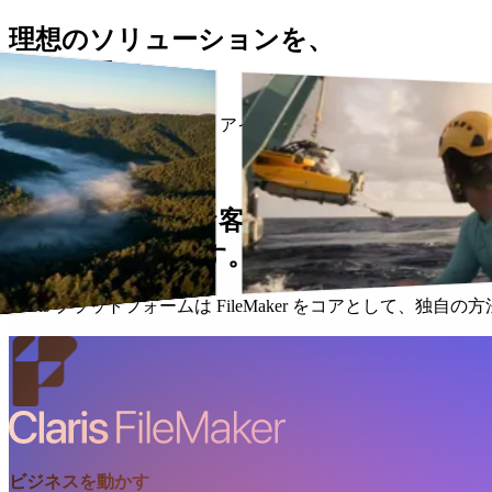
理想のソリューションを、
自分の手で。
「あったらいいな」というアイデアを、現実にする。Claris
無料で始める
問い合わせる
Claris 製品は、お客様の仕事を
しっかり支えます。
Claris プラットフォームは FileMaker をコアとして
ビジネスを動かす