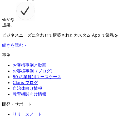
確かな
成果。
ビジネスニーズに合わせて構築されたカスタム App で業務
続きを読む
›
事例
お客様事例と動画
お客様事例（ブログ）
50 の業種別ユースケース
Claris ブログ
自治体向け情報
教育機関向け情報
開発・サポート
リリースノート