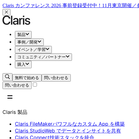
Claris カンファレンス 2026 事前登録受付中！11月東京開催
製品
事例／開発
イベント／学習
コミュニティ／パートナー
購入
無料で始める
問い合わせる
問い合わせる
Claris 製品
Claris FileMaker
パワフルなカスタム App を構築
Claris Studio
Web でデータとインサイトを共有
Claris Connect
技術スタックを統合