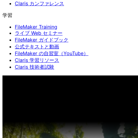
Claris カンファレンス
学習
FileMaker Training
ライブ Web セミナー
FileMaker ガイドブック
公式テキストと動画
FileMaker の自習室（YouTube）
Claris 学習リソース
Claris 技術者試験
Claris カンファレンス
11月11日〜13日 東京・虎ノ門ヒル