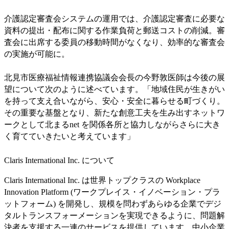
介護認定審査会システムの運用では、介護認定審査に必要な
資料の提出・配布に関する作業負荷と郵送コストの削減。審
査会に出席する委員の移動時間がなくなり、効率的な審査会
の実施が可能に。
北見市医療福祉情報連携協議会会長の今野敦医師は今後の展
望について次のように述べています。「地域住民が生きがい
を持って支え合いながら、安心・安全に暮らせる町づくり。
その重要な基盤となり、新たな創意工夫を生み出すネットワ
ークとして北まるnet を関係各所と協力しながらさらに大き
く育てていきたいと考えています」
Claris International Inc. について
Claris International Inc. は世界トップクラスの Workplace
Innovation Platform (ワークプレイス・イノベーション・プラ
ットフォーム) を開発し、規模を問わずあらゆる企業でデジ
タルトランスフォーメーションを実現できるように、問題解
決者を支援する一連のサービスを提供しています。中小企業