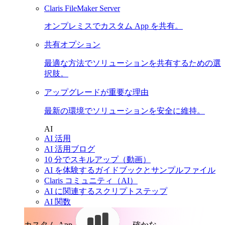
Claris FileMaker Server
オンプレミスでカスタム App を共有。
共有オプション
最適な方法でソリューションを共有するための選
択肢。
アップグレードが重要な理由
最新の環境でソリューションを安全に維持。
AI
AI 活用
AI 活用ブログ
10 分でスキルアップ（動画）
AI を体験するガイドブックとサンプルファイル
Claris コミュニティ（AI）
AI に関連するスクリプトステップ
AI 関数
カスタム App。
確かな