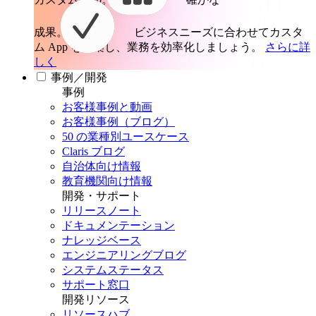
成果。
ビジネスニーズに合わせてカスタ
ム App を構築し、業務を効率化しましょう。
さらに詳
しく
事例／開発
事例
お客様事例と動画
お客様事例（ブログ）
50 の業種別ユースケース
Claris ブログ
自治体向け情報
教育機関向け情報
開発・サポート
リリースノート
ドキュメンテーション
ナレッジベース
エンジニアリングブログ
システムステータス
サポート窓口
開発リソース
リソースハブ