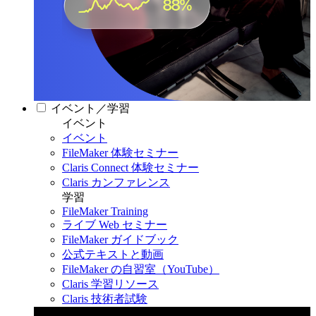
イベント／学習
イベント
イベント
FileMaker 体験セミナー
Claris Connect 体験セミナー
Claris カンファレンス
学習
FileMaker Training
ライブ Web セミナー
FileMaker ガイドブック
公式テキストと動画
FileMaker の自習室（YouTube）
Claris 学習リソース
Claris 技術者試験
Claris カンファレンス 2026
11月11日〜13日 東京・虎ノ