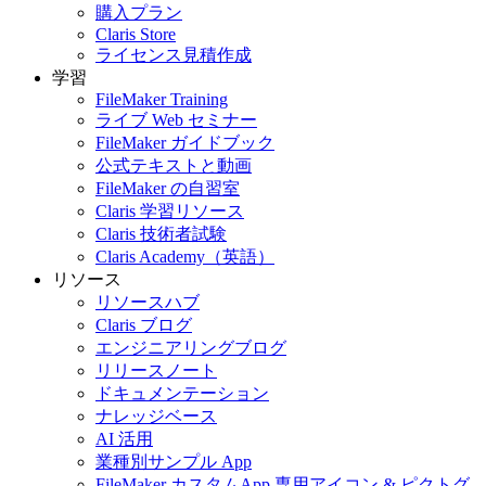
購入プラン
Claris Store
ライセンス見積作成
学習
FileMaker Training
ライブ Web セミナー
FileMaker ガイドブック
公式テキストと動画
FileMaker の自習室
Claris 学習リソース
Claris 技術者試験
Claris Academy（英語）
リソース
リソースハブ
Claris ブログ
エンジニアリングブログ
リリースノート
ドキュメンテーション
ナレッジベース
AI 活用
業種別サンプル App
FileMaker カスタムApp 専用アイコン & ピクトグ