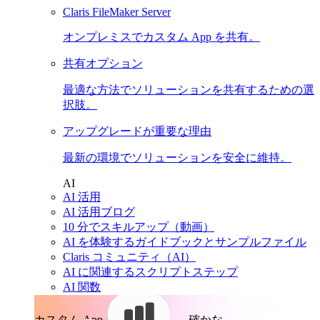
Claris FileMaker Server
オンプレミスでカスタム App を共有。
共有オプション
最適な方法でソリューションを共有するための選
択肢。
アップグレードが重要な理由
最新の環境でソリューションを安全に維持。
AI
AI 活用
AI 活用ブログ
10 分でスキルアップ（動画）
AI を体験するガイドブックとサンプルファイル
Claris コミュニティ（AI）
AI に関連するスクリプトステップ
AI 関数
カスタム App。
確かな