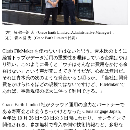
（左）脇 敬一朗 氏（Grace Earth Limited, Administrative Manager）、
（右） 青木 哲 氏（Grace Earth Limited 代表）
Claris FileMaker を使わない手はないと思う。青木氏のように
経営トップがデータ活用の重要性を理解している企業はやは
り強い。このように書くと「ウチはそんなに費用をかける余
裕はない」という声が聞こえてきそうだが、心配は無用だ。
それは青木氏の次のような発言からも明らか。「当社は開発
費をかけられるほどの規模ではないですけど、FileMaker で
あれば、事業規模の拡大に伴って利用できる。」
Grace Earth Limited 社がクラウド運用の強力なパートナーで
ある寿商会と出会うきっかけとなった Claris Engage Japan。
今年は 10 月 26 日〜28 日の 3 日間にわたり、 オンラインで
開催される。参加無料で導入事例や技術情報など、多彩な