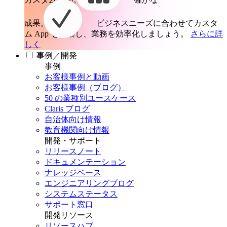
成果。
ビジネスニーズに合わせてカスタ
ム App を構築し、業務を効率化しましょう。
さらに詳
しく
事例／開発
事例
お客様事例と動画
お客様事例（ブログ）
50 の業種別ユースケース
Claris ブログ
自治体向け情報
教育機関向け情報
開発・サポート
リリースノート
ドキュメンテーション
ナレッジベース
エンジニアリングブログ
システムステータス
サポート窓口
開発リソース
リソースハブ