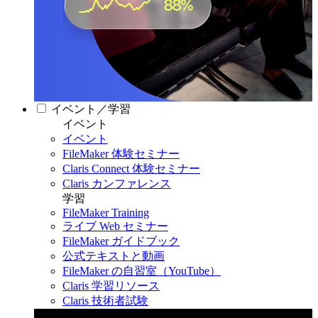
イベント／学習
イベント
イベント
FileMaker 体験セミナー
Claris Connect 体験セミナー
Claris カンファレンス
学習
FileMaker Training
ライブ Web セミナー
FileMaker ガイドブック
公式テキストと動画
FileMaker の自習室（YouTube）
Claris 学習リソース
Claris 技術者試験
Claris カンファレンス 2026
11月11日〜13日 東京・虎ノ