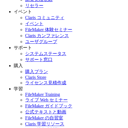
リセラー
イベント
Claris コミュニティ
イベント
FileMaker 体験セミナー
Claris カンファレンス
ユーザグループ
サポート
システムステータス
サポート窓口
購入
購入プラン
Claris Store
ライセンス見積作成
学習
FileMaker Training
ライブ Web セミナー
FileMaker ガイドブック
公式テキストと動画
FileMaker の自習室
Claris 学習リソース