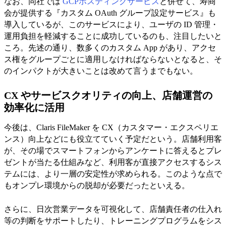
なお、同社では
GCPホスティングサービス
と併せて、寿商
会が提供する『カスタム OAuth グループ設定サービス』も
導入しているが、このサービスにより、ユーザの ID 管理・
運用負担を軽減することに成功しているのも、注目したいと
ころ。先述の通り、数多くのカスタム App があり、アクセ
ス権をグループごとに適用しなければならないとなると、そ
のインパクトが大きいことは改めて言うまでもない。
CX やサービスクオリティの向上、店舗運営の
効率化に活用
今後は、Claris FileMaker を CX（カスタマー・エクスペリエ
ンス）向上などにも役立てていく予定だという。店舗利用客
が、その場でスマートフォンからアンケートに答えるとプレ
ゼントが当たる仕組みなど、利用客が直接アクセスするシス
テムには、より一層の安定性が求められる。このような点で
もオンプレ環境からの脱却が必要だったといえる。
さらに、日次営業データを可視化して、店舗責任者の仕入れ
等の判断をサポートしたり、トレーニングプログラムをシス