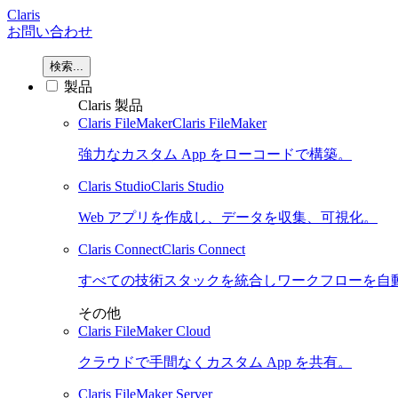
Claris
お問い合わせ
検索...
製品
Claris 製品
Claris FileMaker
Claris FileMaker
強力なカスタム App をローコードで構築。
Claris Studio
Claris Studio
Web アプリを作成し、データを収集、可視化。
Claris Connect
Claris Connect
すべての技術スタックを統合しワークフローを自
その他
Claris FileMaker Cloud
クラウドで手間なくカスタム App を共有。
Claris FileMaker Server