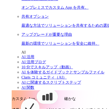
オンプレミスでカスタム App を共有。
共有オプション
最適な方法でソリューションを共有するための選
アップグレードが重要な理由
最新の環境でソリューションを安全に維持。
AI
AI 活用
AI 活用ブログ
10 分でスキルアップ（動画）
AI を体験するガイドブックとサンプルファイル
Claris コミュニティ（AI）
AI に関連するスクリプトステップ
AI 関数
カスタム App。
確かな