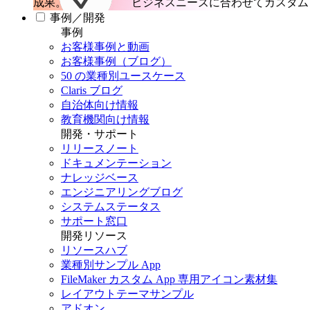
成果。
ビジネスニーズに合わせてカスタム 
事例／開発
事例
お客様事例と動画
お客様事例（ブログ）
50 の業種別ユースケース
Claris ブログ
自治体向け情報
教育機関向け情報
開発・サポート
リリースノート
ドキュメンテーション
ナレッジベース
エンジニアリングブログ
システムステータス
サポート窓口
開発リソース
リソースハブ
業種別サンプル App
FileMaker カスタム App 専用アイコン素材集
レイアウトテーマサンプル
アドオン