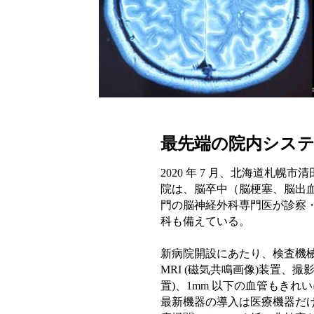
最先端の院内シス
2020 年 7 月、北海道札
院は、脳卒中（脳梗塞、脳出
門の脳神経外科専門医が診察
科も備えている。
新病院開設にあたり、検査機械
MRI (磁気共鳴画像)装置、
置)、1mm 以下の血管もき
最新機器の導入は医療機器だけ