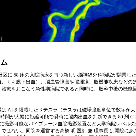
テム
幌市清田区に 58 床の入院病床を持つ新しい脳神経外科病院が開業
血、くも膜下出血）、脳血管障害や脳腫瘍、脳機能疾患などの
・治療をおこなう急性期病院であると同時に、脳卒中後の機能
は AI を搭載した 3 テスラ（テスラは磁場強度単位で数字が
撮影時間が大幅に短縮可能で瞬時に脳内出血を判断できる 80 列 C
れいに撮影可能なバイプレーン血管撮影装置など大学病院レベル
ではない。同院を運営する髙橋 明 医師 兼 理事長 は開院に