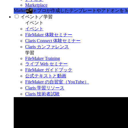
Marketplace
Marketplace
プロが作成したテンプレートやアドオンを Marke
イベント／学習
イベント
イベント
FileMaker 体験セミナー
Claris Connect 体験セミナー
Claris カンファレンス
学習
FileMaker Training
ライブ Web セミナー
FileMaker ガイドブック
公式テキストと動画
FileMaker の自習室（YouTube）
Claris 学習リソース
Claris 技術者試験
Claris カンファレンス 2026
11月11日〜13日 東京・