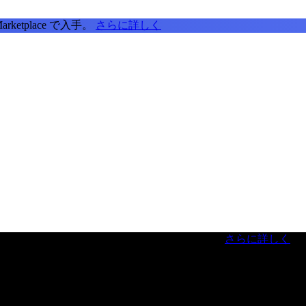
tplace で入手。
さらに詳しく
虎ノ門ヒルズフォーラム／参加無料（事前登録制）
さらに詳しく