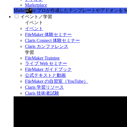
Marketplace
Marketplace
プロが作成したテンプレートやアドオンを Marke
イベント／学習
イベント
イベント
FileMaker 体験セミナー
Claris Connect 体験セミナー
Claris カンファレンス
学習
FileMaker Training
ライブ Web セミナー
FileMaker ガイドブック
公式テキストと動画
FileMaker の自習室（YouTube）
Claris 学習リソース
Claris 技術者試験
Claris カンファレンス 2026
11月11日〜13日 東京・