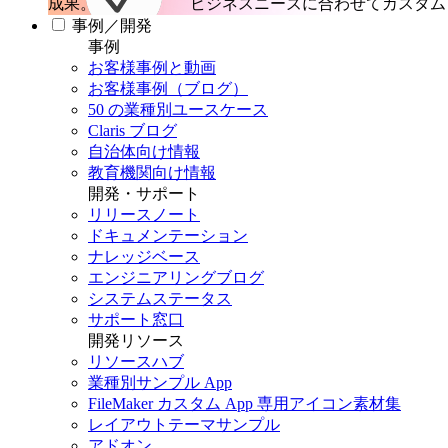
成果。
ビジネスニーズに合わせてカスタム 
事例／開発
事例
お客様事例と動画
お客様事例（ブログ）
50 の業種別ユースケース
Claris ブログ
自治体向け情報
教育機関向け情報
開発・サポート
リリースノート
ドキュメンテーション
ナレッジベース
エンジニアリングブログ
システムステータス
サポート窓口
開発リソース
リソースハブ
業種別サンプル App
FileMaker カスタム App 専用アイコン素材集
レイアウトテーマサンプル
アドオン