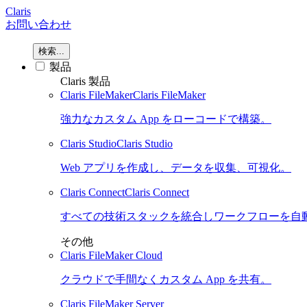
Claris
お問い合わせ
検索...
製品
Claris 製品
Claris FileMaker
Claris FileMaker
強力なカスタム App をローコードで構築。
Claris Studio
Claris Studio
Web アプリを作成し、データを収集、可視化。
Claris Connect
Claris Connect
すべての技術スタックを統合しワークフローを自
その他
Claris FileMaker Cloud
クラウドで手間なくカスタム App を共有。
Claris FileMaker Server