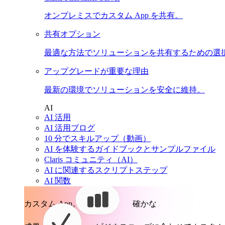
オンプレミスでカスタム App を共有。
共有オプション
最適な方法でソリューションを共有するための選
アップグレードが重要な理由
最新の環境でソリューションを安全に維持。
AI
AI 活用
AI 活用ブログ
10 分でスキルアップ（動画）
AI を体験するガイドブックとサンプルファイル
Claris コミュニティ（AI）
AI に関連するスクリプトステップ
AI 関数
カスタム App。
確かな