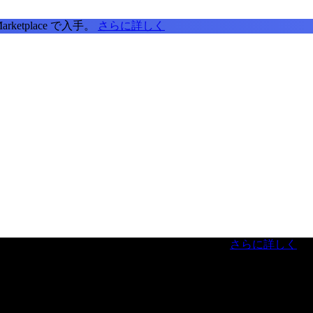
tplace で入手。
さらに詳しく
虎ノ門ヒルズフォーラム／参加無料（事前登録制）
さらに詳しく