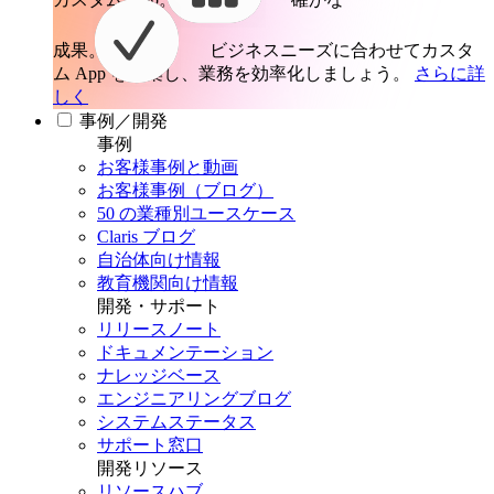
成果。
ビジネスニーズに合わせてカスタ
ム App を構築し、業務を効率化しましょう。
さらに詳
しく
事例／開発
事例
お客様事例と動画
お客様事例（ブログ）
50 の業種別ユースケース
Claris ブログ
自治体向け情報
教育機関向け情報
開発・サポート
リリースノート
ドキュメンテーション
ナレッジベース
エンジニアリングブログ
システムステータス
サポート窓口
開発リソース
リソースハブ