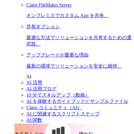
Claris FileMaker Server
オンプレミスでカスタム App を共有。
共有オプション
最適な方法でソリューションを共有するための選
択肢。
アップグレードが重要な理由
最新の環境でソリューションを安全に維持。
AI
AI 活用
AI 活用ブログ
10 分でスキルアップ（動画）
AI を体験するガイドブックとサンプルファイル
Claris コミュニティ（AI）
AI に関連するスクリプトステップ
AI 関数
カスタム App。
確かな