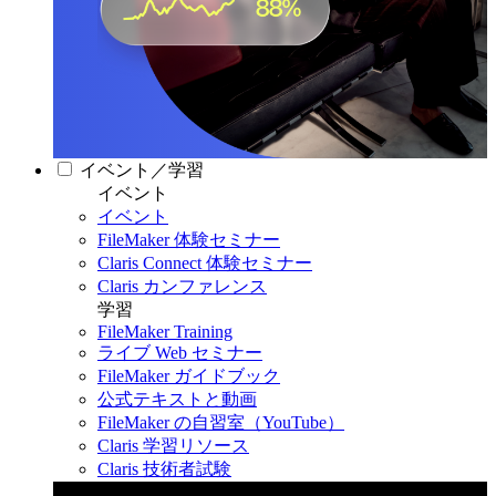
イベント／学習
イベント
イベント
FileMaker 体験セミナー
Claris Connect 体験セミナー
Claris カンファレンス
学習
FileMaker Training
ライブ Web セミナー
FileMaker ガイドブック
公式テキストと動画
FileMaker の自習室（YouTube）
Claris 学習リソース
Claris 技術者試験
Claris カンファレンス 2026
11月11日〜13日 東京・虎ノ