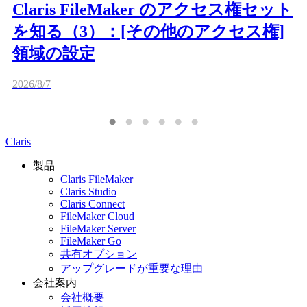
Claris FileMaker のアクセス権セット
を知る（3）：[その他のアクセス権]
領域の設定
2026/8/7
Claris
製品
Claris FileMaker
Claris Studio
Claris Connect
FileMaker Cloud
FileMaker Server
FileMaker Go
共有オプション
アップグレードが重要な理由
会社案内
会社概要