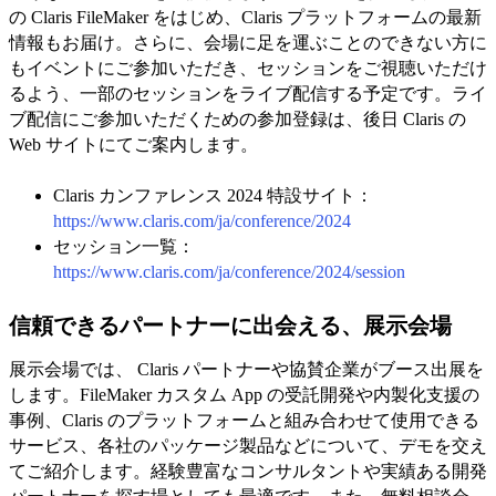
の Claris FileMaker をはじめ、Claris プラットフォームの最新
情報もお届け。さらに、会場に足を運ぶことのできない方に
もイベントにご参加いただき、セッションをご視聴いただけ
るよう、一部のセッションをライブ配信する予定です。ライ
ブ配信にご参加いただくための参加登録は、後日 Claris の
Web サイトにてご案内します。
Claris カンファレンス 2024 特設サイト：
https://www.claris.com/ja/conference/2024
セッション一覧：
https://www.claris.com/ja/conference/2024/session
信頼できるパートナーに出会える、展示会場
展示会場では、 Claris パートナーや協賛企業がブース出展を
します。FileMaker カスタム App の受託開発や内製化支援の
事例、Claris のプラットフォームと組み合わせて使用できる
サービス、各社のパッケージ製品などについて、デモを交え
てご紹介します。経験豊富なコンサルタントや実績ある開発