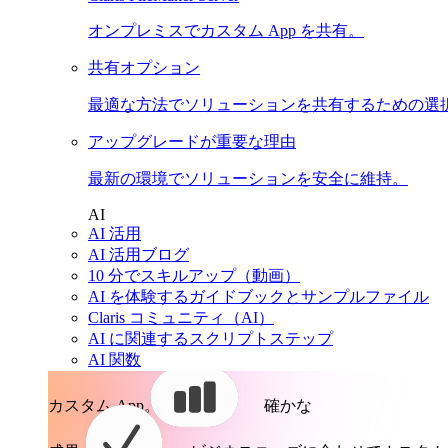
オンプレミスでカスタム App を共有。
共有オプション
最適な方法でソリューションを共有するための選
アップグレードが重要な理由
最新の環境でソリューションを安全に維持。
AI
AI 活用
AI 活用ブログ
10 分でスキルアップ（動画）
AI を体験するガイドブックとサンプルファイル
Claris コミュニティ（AI）
AI に関連するスクリプトステップ
AI 関数
カスタム App。
確かな