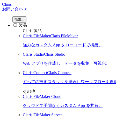
Claris
お問い合わせ
検索...
製品
Claris 製品
Claris FileMaker
Claris FileMaker
強力なカスタム App をローコードで構築。
Claris Studio
Claris Studio
Web アプリを作成し、データを収集、可視化。
Claris Connect
Claris Connect
すべての技術スタックを統合しワークフローを自
その他
Claris FileMaker Cloud
クラウドで手間なくカスタム App を共有。
Claris FileMaker Server