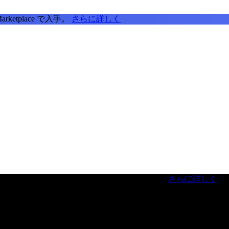
tplace で入手。
さらに詳しく
虎ノ門ヒルズフォーラム／参加無料（事前登録制）
さらに詳しく