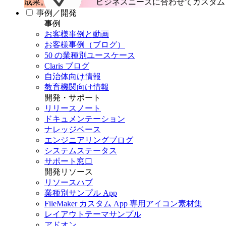
成果。
ビジネスニーズに合わせてカスタム 
事例／開発
事例
お客様事例と動画
お客様事例（ブログ）
50 の業種別ユースケース
Claris ブログ
自治体向け情報
教育機関向け情報
開発・サポート
リリースノート
ドキュメンテーション
ナレッジベース
エンジニアリングブログ
システムステータス
サポート窓口
開発リソース
リソースハブ
業種別サンプル App
FileMaker カスタム App 専用アイコン素材集
レイアウトテーマサンプル
アドオン