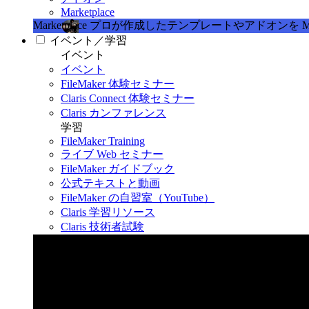
Marketplace
Marketplace
プロが作成したテンプレートやアドオンを Marke
イベント／学習
イベント
イベント
FileMaker 体験セミナー
Claris Connect 体験セミナー
Claris カンファレンス
学習
FileMaker Training
ライブ Web セミナー
FileMaker ガイドブック
公式テキストと動画
FileMaker の自習室（YouTube）
Claris 学習リソース
Claris 技術者試験
Claris カンファレンス 2026
11月11日〜13日 東京・