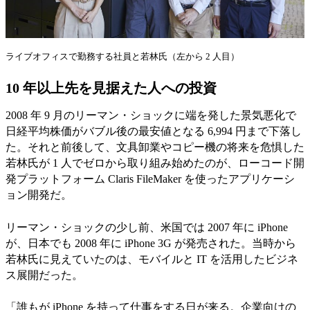
ライブオフィスで勤務する社員と若林氏（左から 2 人目）
10 年以上先を見据えた人への投資
2008 年 9 月のリーマン・ショックに端を発した景気悪化で
日経平均株価がバブル後の最安値となる 6,994 円まで下落し
た。それと前後して、文具卸業やコピー機の将来を危惧した
若林氏が 1 人でゼロから取り組み始めたのが、ローコード開
発プラットフォーム Claris FileMaker を使ったアプリケーシ
ョン開発だ。
リーマン・ショックの少し前、米国では 2007 年に iPhone
が、日本でも 2008 年に iPhone 3G が発売された。当時から
若林氏に見えていたのは、モバイルと IT を活用したビジネ
ス展開だった。
「誰もが iPhone を持って仕事をする日が来る。企業向けの