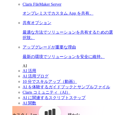
Claris FileMaker Server
オンプレミスでカスタム App を共有。
共有オプション
最適な方法でソリューションを共有するための選
択肢。
アップグレードが重要な理由
最新の環境でソリューションを安全に維持。
AI
AI 活用
AI 活用ブログ
10 分でスキルアップ（動画）
AI を体験するガイドブックとサンプルファイル
Claris コミュニティ（AI）
AI に関連するスクリプトステップ
AI 関数
カスタム App。
確かな