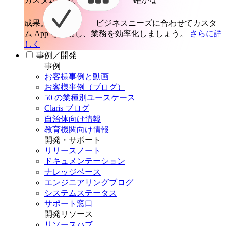
成果。
ビジネスニーズに合わせてカスタ
ム App を構築し、業務を効率化しましょう。
さらに詳
しく
事例／開発
事例
お客様事例と動画
お客様事例（ブログ）
50 の業種別ユースケース
Claris ブログ
自治体向け情報
教育機関向け情報
開発・サポート
リリースノート
ドキュメンテーション
ナレッジベース
エンジニアリングブログ
システムステータス
サポート窓口
開発リソース
リソースハブ