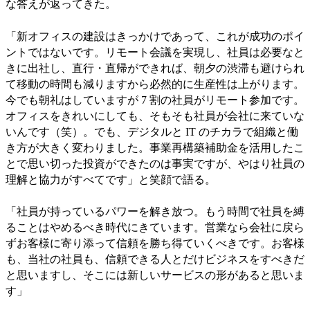
な答えが返ってきた。
「新オフィスの建設はきっかけであって、これが成功のポイ
ントではないです。リモート会議を実現し、社員は必要なと
きに出社し、直行・直帰ができれば、朝夕の渋滞も避けられ
て移動の時間も減りますから必然的に生産性は上がります。
今でも朝礼はしていますが 7 割の社員がリモート参加です。
オフィスをきれいにしても、そもそも社員が会社に来ていな
いんです（笑）。でも、デジタルと IT のチカラで組織と働
き方が大きく変わりました。事業再構築補助金を活用したこ
とで思い切った投資ができたのは事実ですが、やはり社員の
理解と協力がすべてです」と笑顔で語る。
「社員が持っているパワーを解き放つ。もう時間で社員を縛
ることはやめるべき時代にきています。営業なら会社に戻ら
ずお客様に寄り添って信頼を勝ち得ていくべきです。お客様
も、当社の社員も、信頼できる人とだけビジネスをすべきだ
と思いますし、そこには新しいサービスの形があると思いま
す」