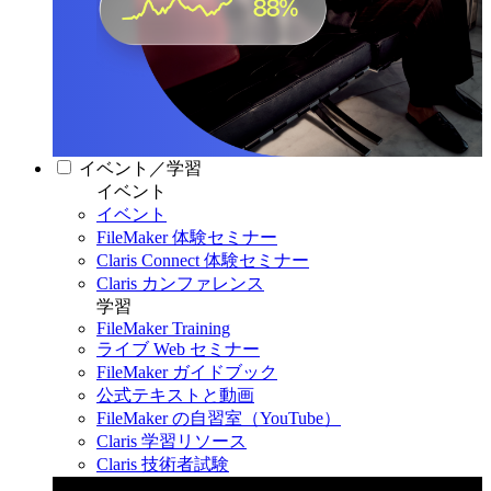
イベント／学習
イベント
イベント
FileMaker 体験セミナー
Claris Connect 体験セミナー
Claris カンファレンス
学習
FileMaker Training
ライブ Web セミナー
FileMaker ガイドブック
公式テキストと動画
FileMaker の自習室（YouTube）
Claris 学習リソース
Claris 技術者試験
Claris カンファレンス 2026
11月11日〜13日 東京・虎ノ