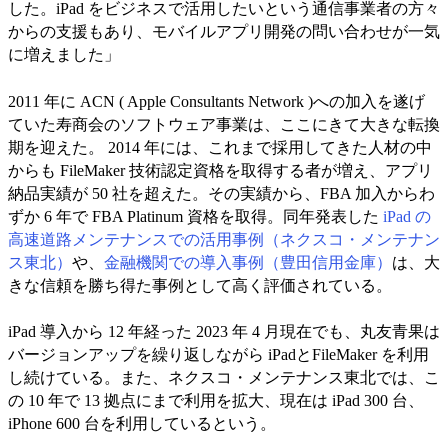
した。iPad をビジネスで活用したいという通信事業者の方々
からの支援もあり、モバイルアプリ開発の問い合わせが一気
に増えました」
2011 年に ACN ( Apple Consultants Network )への加入を遂げ
ていた寿商会のソフトウェア事業は、ここにきて大きな転換
期を迎えた。 2014 年には、これまで採用してきた人材の中
からも FileMaker 技術認定資格を取得する者が増え、アプリ
納品実績が 50 社を超えた。その実績から、FBA 加入からわ
ずか 6 年で FBA Platinum 資格を取得。同年発表した
iPad の
高速道路メンテナンスでの活用事例（ネクスコ・メンテナン
ス東北）
や、
金融機関での導入事例（豊田信用金庫）
は、大
きな信頼を勝ち得た事例として高く評価されている。
iPad 導入から 12 年経った 2023 年 4 月現在でも、丸友青果は
バージョンアップを繰り返しながら iPadとFileMaker を利用
し続けている。また、ネクスコ・メンテナンス東北では、こ
の 10 年で 13 拠点にまで利用を拡大、現在は iPad 300 台、
iPhone 600 台を利用しているという。