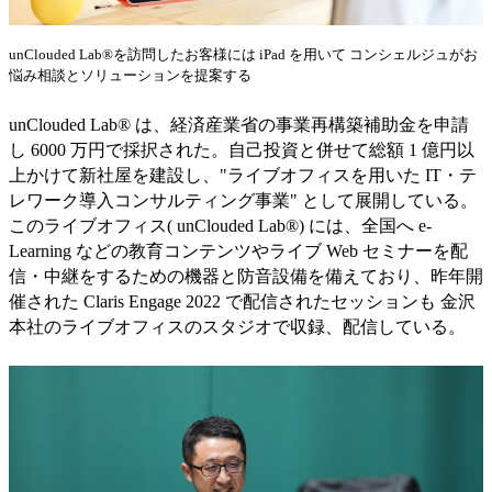
unClouded Lab®︎を訪問したお客様には iPad を用いて コンシェルジュがお
悩み相談とソリューションを提案する
unClouded Lab®︎ は、経済産業省の事業再構築補助金を申請
し 6000 万円で採択された。自己投資と併せて総額 1 億円以
上かけて新社屋を建設し、"ライブオフィスを用いた IT・テ
レワーク導入コンサルティング事業" として展開している。
このライブオフィス( unClouded Lab®︎) には、全国へ e-
Learning などの教育コンテンツやライブ Web セミナーを配
信・中継をするための機器と防音設備を備えており、昨年開
催された Claris Engage 2022 で配信されたセッションも 金沢
本社のライブオフィスのスタジオで収録、配信している。