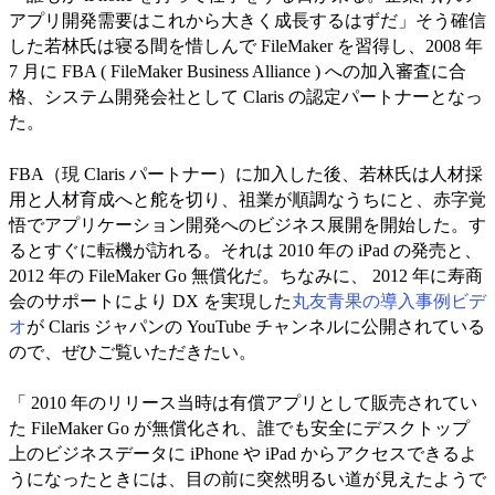
アプリ開発需要はこれから大きく成長するはずだ」そう確信
した若林氏は寝る間を惜しんで FileMaker を習得し、2008 年
7 月に FBA ( FileMaker Business Alliance ) への加入審査に合
格、システム開発会社として Claris の認定パートナーとなっ
た。
FBA（現 Claris パートナー）に加入した後、若林氏は人材採
用と人材育成へと舵を切り、祖業が順調なうちにと、赤字覚
悟でアプリケーション開発へのビジネス展開を開始した。す
るとすぐに転機が訪れる。それは 2010 年の iPad の発売と、
2012 年の FileMaker Go 無償化だ。ちなみに、 2012 年に寿商
会のサポートにより DX を実現した
丸友青果の導入事例ビデ
オ
が Claris ジャパンの YouTube チャンネルに公開されている
ので、ぜひご覧いただきたい。
「 2010 年のリリース当時は有償アプリとして販売されてい
た FileMaker Go が無償化され、誰でも安全にデスクトップ
上のビジネスデータに iPhone や iPad からアクセスできるよ
うになったときには、目の前に突然明るい道が見えたようで