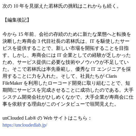
次の 10 年を見据えた若林氏の挑戦はこれからも続く。
【編集後記】
今から 15 年前、会社の存続のために新たな業態へと転換を
決断した寿商会 3 代目社長の若林氏は、IT を駆使したサー
ビスを提供することで、新しい市場を開拓することを目指
す。しかし、寿商会には IT 企業としての経験が乏しかった
ため、サービス提供に必要な技術やノウハウが不足してい
た。そこで若林氏は率先垂範し、優秀な IT エンジニアを採
用することに力を入れた。そして、社員たちが Claris
FileMaker を利用したローコード開発に取り組むことで、短
期間にサービスを完成させることに成功したのである。大手
システム開発会社がひしめくなかで、大手企業が寿商会に仕
事を依頼する理由がこのインタビューで垣間見えた。
unClouded Lab®︎ の Web サイトはこちら：
https://uncloudedlab.jp/