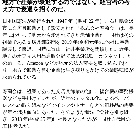
地方で産業が衰退するのではない。経営者の考
え方で衰退を招くのだ。
日本国憲法が施行された 1947 年（昭和 22 年）、石川県金沢
市に文房具卸業として設立された「株式会社寿商会」は、長
年にわたって地元から愛されてきた老舗企業だ。同社はその
祖業である文房具卸部門を 2019 年(令和元年)に他社に事業
譲渡して撤退、同時に富山・福井事業所を閉鎖した。近年、
地方のオフィス用品通販分野では ASKUL、カウネット、た
のめーる、Amazon などが地元の法人需要を取り込んでお
り、地方で卸業を営む企業は生き残りをかけての業態転換が
求められている。
寿商会は、祖業であった文房具卸業の他に、複合機の事務機
器などを手掛けていたが、近年のデジタル化によるペーパー
レスへの取り組みなどでインクやトナーなどの消耗品の需要
が年々減少傾向にあった。そのような状況で会社を引き継
ぎ、2013 年(平成 25 年)に社長となったのが、同社 3 代目の
若林 孝氏だ。