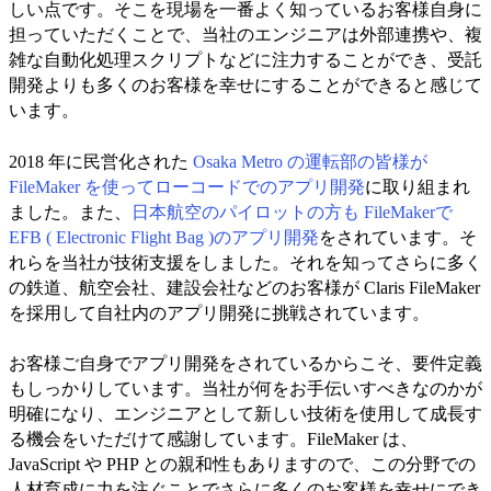
しい点です。そこを現場を一番よく知っているお客様自身に
担っていただくことで、当社のエンジニアは外部連携や、複
雑な自動化処理スクリプトなどに注力することができ、受託
開発よりも多くのお客様を幸せにすることができると感じて
います。
2018 年に民営化された
Osaka Metro の運転部の皆様が
FileMaker を使ってローコードでのアプリ開発
に取り組まれ
ました。また、
日本航空のパイロットの方も FileMakerで
EFB ( Electronic Flight Bag )のアプリ開発
をされています。そ
れらを当社が技術支援をしました。それを知ってさらに多く
の鉄道、航空会社、建設会社などのお客様が Claris FileMaker
を採用して自社内のアプリ開発に挑戦されています。
お客様ご自身でアプリ開発をされているからこそ、要件定義
もしっかりしています。当社が何をお手伝いすべきなのかが
明確になり、エンジニアとして新しい技術を使用して成長す
る機会をいただけて感謝しています。FileMaker は、
JavaScript や PHP との親和性もありますので、この分野での
人材育成に力を注ぐことでさらに多くのお客様を幸せにでき