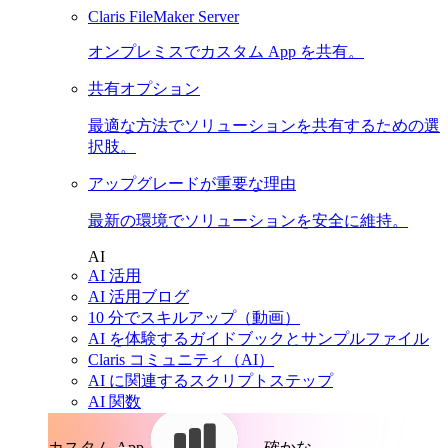
Claris FileMaker Server
オンプレミスでカスタム App を共有。
共有オプション
最適な方法でソリューションを共有するための選
択肢。
アップグレードが重要な理由
最新の環境でソリューションを安全に維持。
AI
AI 活用
AI 活用ブログ
10 分でスキルアップ（動画）
AI を体験するガイドブックとサンプルファイル
Claris コミュニティ（AI）
AI に関連するスクリプトステップ
AI 関数
カスタム App。
確かな