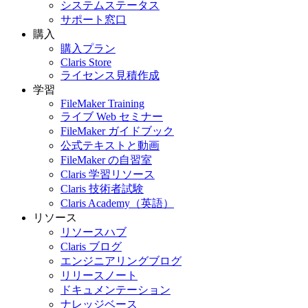
システムステータス
サポート窓口
購入
購入プラン
Claris Store
ライセンス見積作成
学習
FileMaker Training
ライブ Web セミナー
FileMaker ガイドブック
公式テキストと動画
FileMaker の自習室
Claris 学習リソース
Claris 技術者試験
Claris Academy（英語）
リソース
リソースハブ
Claris ブログ
エンジニアリングブログ
リリースノート
ドキュメンテーション
ナレッジベース