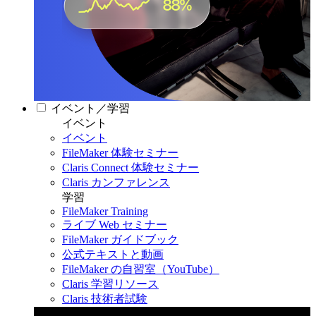
イベント／学習
イベント
イベント
FileMaker 体験セミナー
Claris Connect 体験セミナー
Claris カンファレンス
学習
FileMaker Training
ライブ Web セミナー
FileMaker ガイドブック
公式テキストと動画
FileMaker の自習室（YouTube）
Claris 学習リソース
Claris 技術者試験
Claris カンファレンス 2026
11月11日〜13日 東京・虎ノ