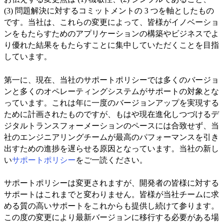
(3) 問題解決に対するコミットメントの 3 つを軸としたもの
です。当社は、これらの変更によって、皆様がイノベーショ
ンをもたらすためのアプリケーションの構築やビジネスでよ
り優れた結果をもたらすことに集中していただくことを目指
しています。
第一に、現在、当社のサポートポリシーでは多くのバージョ
ンと多くのオペレーティングシステムがサポートの対象とな
っています。これは年に一度のバージョンアップを実現する
ために計画されたものですが、もはや現在進化しつづけるデ
ジタルトランスフォーメーションのペースには合致せず、当
社のエンジニアリングチームが最高のパフォーマンスを引き
出すための進捗を遅らせる原因となっています。当社の新し
い
サポートポリシー
をご一読ください。
サポートポリシーは変更されますが、開発者の皆様に対する
サポートはこれまでと変わりません。皆様が当社チームに求
める質の高いサポートをこれからも提供し続けて参ります。
この度の変更により最新バージョンに移行する必要がある場