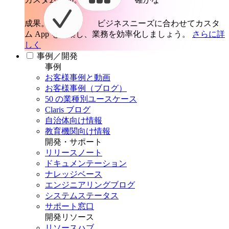
成果。
ビジネスニーズに合わせてカスタ
ム App を構築し、業務を効率化しましょう。
さらに詳
しく
事例／開発
事例
お客様事例と動画
お客様事例（ブログ）
50 の業種別ユースケース
Claris ブログ
自治体向け情報
教育機関向け情報
開発・サポート
リリースノート
ドキュメンテーション
ナレッジベース
エンジニアリングブログ
システムステータス
サポート窓口
開発リソース
リソースハブ