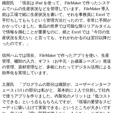
織部氏 「現在は iPad を使って、 FileMaker で作ったシステ
ムでハムの生産状況などを管理しています。 FileMaker 導入
前は工場で紙に生産状況を書いて、それを事務員に Excel で
手打ちしてもらうという管理方法だったので、非常に手間が
かかっていました。食品の世界では可能な限りリアルタイム
で情報を掴むことが重要なのに、紙と Excel では『今日の生
産状況を見たい』と言っても、それがわかるのは翌日以降だ
ったのです。」
信州ハムでは現在、 FileMaker で作ったアプリを使い、生産
管理、棚卸の入力、ギフト（お中元・お歳暮シーズン）発送
の管理、資材管理など、多岐にわたってデジタル活用による
効率化を実現しています。
土屋氏 「プログラムの部分は織部が、ユーザーインターフ
ェース ( UI ) の部分は私がと、基本的に 2 人で分担して社内
で使うアプリを作りました。内製化のメリットは『低コスト
でできる』という点ももちろんですが、『現場の要望をスピ
ーディに吸い上げて実装できる』というところが大きいです