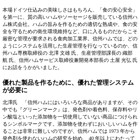
本場ドイツ仕込みの美味しさはもちろん、「食の安心安全」
を第一に、質の高いハムやソーセージを販売している信州ハ
ム株式会社。ハムの旨みを作るための適切な熟成や、食の安
全を守るための衛生環境維持など、口に入るものだからこそ
厳密な管理が要求される食肉加工業界。信州ハムでは、どの
ようにシステムを活用した生産管理を行なっているのか、信
州ハム専務取締役の 北澤 文雄 氏、生産管理部課長の 織部
航 氏、信州ハムサービス取締役兼開発本部長の 土屋 光弘 氏
にお話をうかがいました。
優れた製品を作るために、優れた管理システム
が必要に
北澤氏 「信州ハムにはいろいろな商品がありますが、その
中でも『グリーンマーク』は、発色剤や着色料、保存料やリ
ン酸塩といった添加物を一切使用していない商品につけられ
るシンボルマークです。添加物を使わずにおいしいハムを作
ることは非常に難しいのですが、信州ハムでは 1973 年から
発色剤を使わないハムの研究を始め、 40 年以上にわたって