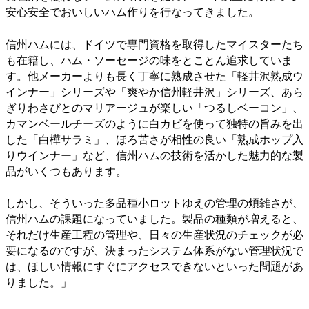
安心安全でおいしいハム作りを行なってきました。
信州ハムには、ドイツで専門資格を取得したマイスターたち
も在籍し、ハム・ソーセージの味をとことん追求していま
す。他メーカーよりも長く丁寧に熟成させた「軽井沢熟成ウ
インナー」シリーズや「爽やか信州軽井沢」シリーズ、あら
ぎりわさびとのマリアージュが楽しい「つるしベーコン」、
カマンベールチーズのように白カビを使って独特の旨みを出
した「白樺サラミ」、ほろ苦さが相性の良い「熟成ホップ入
りウインナー」など、信州ハムの技術を活かした魅力的な製
品がいくつもあります。
しかし、そういった多品種小ロットゆえの管理の煩雑さが、
信州ハムの課題になっていました。製品の種類が増えると、
それだけ生産工程の管理や、日々の生産状況のチェックが必
要になるのですが、決まったシステム体系がない管理状況で
は、ほしい情報にすぐにアクセスできないといった問題があ
りました。」