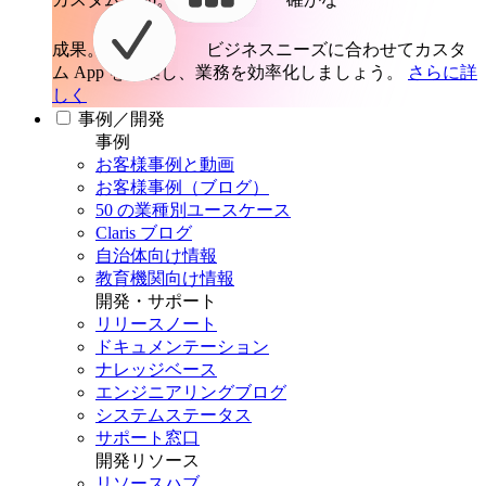
成果。
ビジネスニーズに合わせてカスタ
ム App を構築し、業務を効率化しましょう。
さらに詳
しく
事例／開発
事例
お客様事例と動画
お客様事例（ブログ）
50 の業種別ユースケース
Claris ブログ
自治体向け情報
教育機関向け情報
開発・サポート
リリースノート
ドキュメンテーション
ナレッジベース
エンジニアリングブログ
システムステータス
サポート窓口
開発リソース
リソースハブ