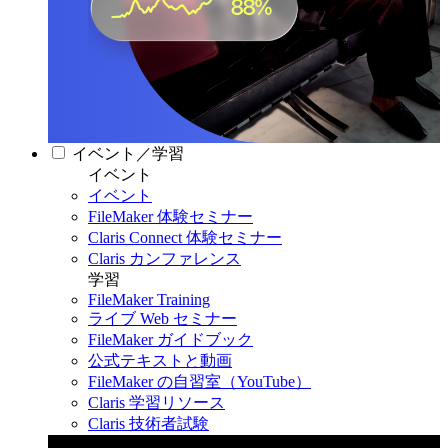
イベント／学習
イベント
イベント
FileMaker 体験セミナー
Claris Connect 体験セミナー
Claris カンファレンス
学習
FileMaker Training
ライブ Web セミナー
FileMaker ガイドブック
公式テキストと動画
FileMaker の自習室（YouTube）
Claris 学習リソース
Claris 技術者試験
Claris カンファレンス 2026
11月11日〜13日 東京・虎ノ