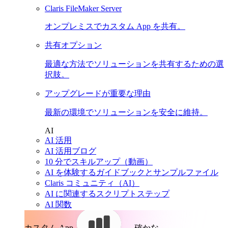
Claris FileMaker Server
オンプレミスでカスタム App を共有。
共有オプション
最適な方法でソリューションを共有するための選
択肢。
アップグレードが重要な理由
最新の環境でソリューションを安全に維持。
AI
AI 活用
AI 活用ブログ
10 分でスキルアップ（動画）
AI を体験するガイドブックとサンプルファイル
Claris コミュニティ（AI）
AI に関連するスクリプトステップ
AI 関数
カスタム App。
確かな