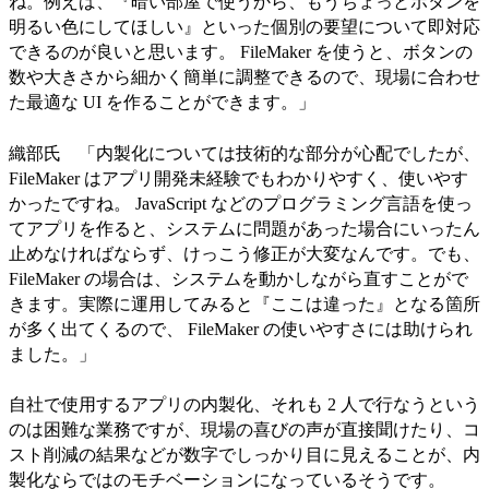
ね。例えば、『暗い部屋で使うから、もうちょっとボタンを
明るい色にしてほしい』といった個別の要望について即対応
できるのが良いと思います。 FileMaker を使うと、ボタンの
数や大きさから細かく簡単に調整できるので、現場に合わせ
た最適な UI を作ることができます。」
織部氏 「内製化については技術的な部分が心配でしたが、
FileMaker はアプリ開発未経験でもわかりやすく、使いやす
かったですね。 JavaScript などのプログラミング言語を使っ
てアプリを作ると、システムに問題があった場合にいったん
止めなければならず、けっこう修正が大変なんです。でも、
FileMaker の場合は、システムを動かしながら直すことがで
きます。実際に運用してみると『ここは違った』となる箇所
が多く出てくるので、 FileMaker の使いやすさには助けられ
ました。」
自社で使用するアプリの内製化、それも 2 人で行なうという
のは困難な業務ですが、現場の喜びの声が直接聞けたり、コ
スト削減の結果などが数字でしっかり目に見えることが、内
製化ならではのモチベーションになっているそうです。