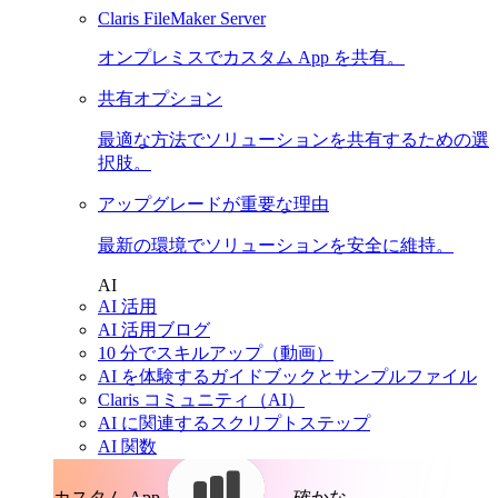
Claris FileMaker Server
オンプレミスでカスタム App を共有。
共有オプション
最適な方法でソリューションを共有するための選
択肢。
アップグレードが重要な理由
最新の環境でソリューションを安全に維持。
AI
AI 活用
AI 活用ブログ
10 分でスキルアップ（動画）
AI を体験するガイドブックとサンプルファイル
Claris コミュニティ（AI）
AI に関連するスクリプトステップ
AI 関数
カスタム App。
確かな