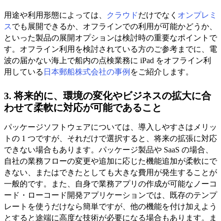
用途や利用形態によっては、
クラウド
だけでなく
オンプレミ
ス
でも展開できるか、オフラインでの利用が可能かどうか、
といった製品の展開オプションは検討時の重要なポイントで
す。オフライン利用を検討されている方のご参考までに、電
波の届かない海上で船内の点検業務に iPad をオフライン利
用している
日本郵船株式会社の事例
をご紹介します。
3. 将来的に、環境の変化やビジネスの拡大に合
わせて柔軟に対応が可能であること
パッケージソフトウェアについては、導入しやすさはメリッ
トの 1 つですが、それだけで選択すると、将来の拡張に対応
できない場合もあります。パッケージ製品や SaaS の場合、
自社の業務フローの変更や追加に応じた機能追加が柔軟にで
きない、またはできたとしても大きな費用が発生することが
一般的です。また、自身で業務アプリの作成が可能なノーコ
ード・ローコード開発アプリケーションでは、既存のテンプ
レートを使うだけなら簡単ですが、他の機能を付け加えよう
とすると途端に高度な技術が必要になる場合もあります。ま