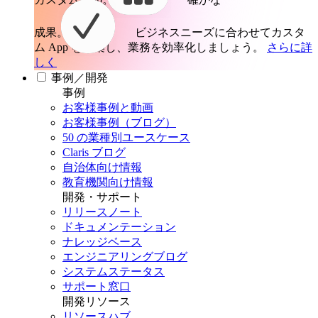
成果。
ビジネスニーズに合わせてカスタ
ム App を構築し、業務を効率化しましょう。
さらに詳
しく
事例／開発
事例
お客様事例と動画
お客様事例（ブログ）
50 の業種別ユースケース
Claris ブログ
自治体向け情報
教育機関向け情報
開発・サポート
リリースノート
ドキュメンテーション
ナレッジベース
エンジニアリングブログ
システムステータス
サポート窓口
開発リソース
リソースハブ