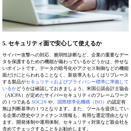
5. セキュリティ面で安心して使えるか
サイバー攻撃への対応、脆弱性診断など、企業の重要なデー
タを保護するための機能が備わっているかどうかは、外せな
いポイントです。データの暗号化やアクセス制御などの機能
面だけにとらわれることなく、新規導入もしくはリプレース
する製品が
セキュリティおよびプライバシー標準に準拠して
いるか
どうかは確認しておきましょう。米国公認会計士協会
（AICPA）が定めたサイバーセキュリティのフレームワーク
の 1 つである
SOC2®
や、
国際標準化機構（ISO）
の認定有
無は判断基準の 1 つとなります。また、ツールを提供してい
る企業の歴史やファイナンス情報も、有用な選定理由となり
ます。開発体制や運用体制、セキュリティ対策など親会社を
含めてチェックすることをお勧めします。