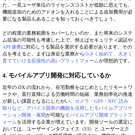
た、一見ユーザ単位のライセンスコストが低額に思えても、
機能追加のためのアドオンを入れることによる追加費用が必
要になる製品もあることを知っておくべきでしょう。
どの程度の業務範囲をカバーしたいのか、また将来のシステ
ム拡張の可能性も考慮した上で、例えばセキュリティ認証や
API 連携
に対応しうる製品を選択する必要があります。その
点を考えると、まずは身近な業務から
小さく始めて、大きく
育てていける拡張性の高いプラットフォーム
が理想的です。
4. モバイルアプリ開発に対応しているか
近年の DX の流れから、在宅勤務をはじめとしたリモートワ
ークや、直行直帰による労働時間の短縮、業務効率化の推進
が新しい課題となるにしたがい、
カメラ・GPS・NFC 読み
取りなど、デバイス固有の機能を活用したモバイルアプリケ
ーション開発
・展開
が可能な
モバイルアプリ開発プラットフ
ォーム
を活用する企業が増えています。開発ツールの選定に
おいては、ユーザーインタフェイス（UI）と ユーザーエク