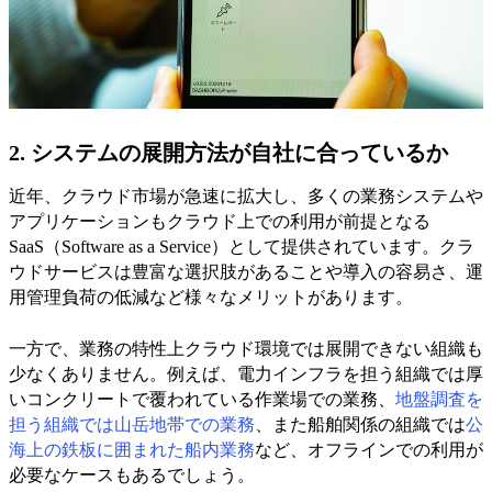
2. システムの展開方法が自社に合っているか
近年、クラウド市場が急速に拡大し、多くの業務システムや
アプリケーションもクラウド上での利用が前提となる
SaaS（Software as a Service）として提供されています。クラ
ウドサービスは豊富な選択肢があることや導入の容易さ、運
用管理負荷の低減など様々なメリットがあります。
一方で、業務の特性上クラウド環境では展開できない組織も
少なくありません。例えば、電力インフラを担う組織では厚
いコンクリートで覆われている作業場での業務、
地盤調査を
担う組織では山岳地帯での業務
、また船舶関係の組織では
公
海上の鉄板に囲まれた船内業務
など、オフラインでの利用が
必要なケースもあるでしょう。