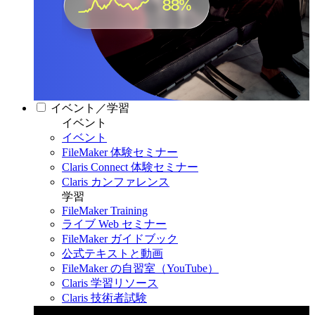
イベント／学習
イベント
イベント
FileMaker 体験セミナー
Claris Connect 体験セミナー
Claris カンファレンス
学習
FileMaker Training
ライブ Web セミナー
FileMaker ガイドブック
公式テキストと動画
FileMaker の自習室（YouTube）
Claris 学習リソース
Claris 技術者試験
Claris カンファレンス 2026
11月11日〜13日 東京・虎ノ