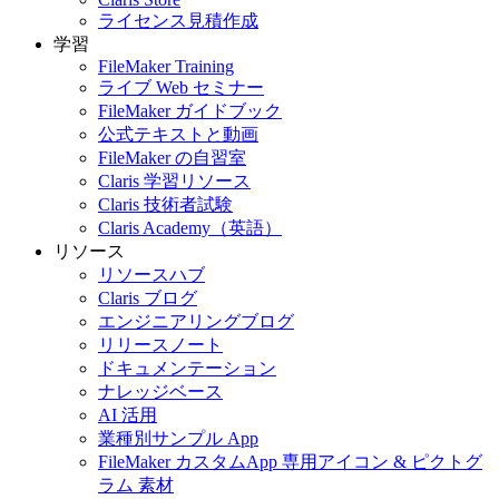
ライセンス見積作成
学習
FileMaker Training
ライブ Web セミナー
FileMaker ガイドブック
公式テキストと動画
FileMaker の自習室
Claris 学習リソース
Claris 技術者試験
Claris Academy（英語）
リソース
リソースハブ
Claris ブログ
エンジニアリングブログ
リリースノート
ドキュメンテーション
ナレッジベース
AI 活用
業種別サンプル App
FileMaker カスタムApp 専用アイコン & ピクトグ
ラム 素材