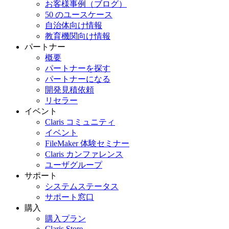
お客様事例（ブログ）
50 のユースケース
自治体向け情報
教育機関向け情報
パートナー
概要
パートナーを探す
パートナーになる
開発見積依頼
リセラー
イベント
Claris コミュニティ
イベント
FileMaker 体験セミナー
Claris カンファレンス
ユーザグループ
サポート
システムステータス
サポート窓口
購入
購入プラン
Claris Store