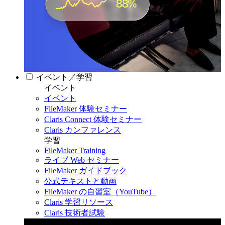
イベント／学習
イベント
イベント
FileMaker 体験セミナー
Claris Connect 体験セミナー
Claris カンファレンス
学習
FileMaker Training
ライブ Web セミナー
FileMaker ガイドブック
公式テキストと動画
FileMaker の自習室（YouTube）
Claris 学習リソース
Claris 技術者試験
Claris カンファレンス 2026
11月11日〜13日 東京・虎ノ