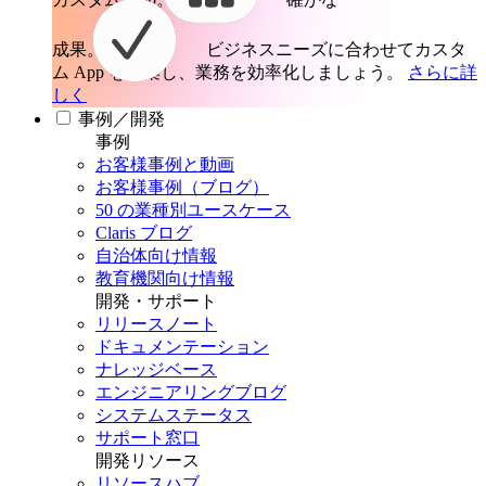
成果。
ビジネスニーズに合わせてカスタ
ム App を構築し、業務を効率化しましょう。
さらに詳
しく
事例／開発
事例
お客様事例と動画
お客様事例（ブログ）
50 の業種別ユースケース
Claris ブログ
自治体向け情報
教育機関向け情報
開発・サポート
リリースノート
ドキュメンテーション
ナレッジベース
エンジニアリングブログ
システムステータス
サポート窓口
開発リソース
リソースハブ