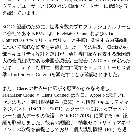
クティブユーザーと 1500 社の Claris パートナーに信頼を与
え続けています。」
SOC 2 認証のために、世界有数のプロフェッショナルサービ
ス会社である KPMG は、FileMaker Cloud および Claris
Connect のセキュリティポリシーと手順に関連する内部統制
について広範な監査を実施しました。その結果、Claris の内
部セキュリティ設計と運用が、会計専門家を代表する米国最
大の会員組織である米国公認会計士協会（AICPA）が定めた
セキュリティ、可用性、機密性に関するトラストサービス規
準 (Trust Service Criteria)を満たすことが確認されました。
また、Claris の世界中に広がる顧客の存在を考慮し、
FileMaker Cloud と Claris Connect は先日、Apple の認証プロ
セスのもと、英国規格協会（BSI）から情報セキュリティマ
ネジメント（ISO/IEC 27001）とクラウドにおけるプライバ
シーと個人データの保護（ISO/IEC 27018）に関する ISO 認
証を取得しました。後者の認証は、情報セキュリティマネジ
メントの取得を前提としており、個人識別情報（PII）を処