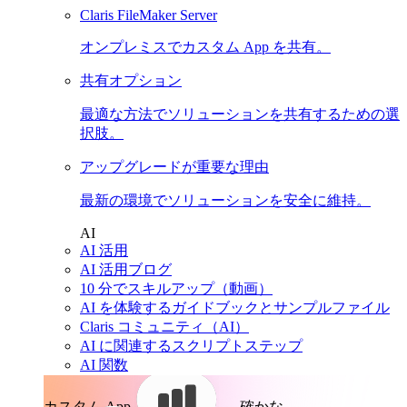
Claris FileMaker Server
オンプレミスでカスタム App を共有。
共有オプション
最適な方法でソリューションを共有するための選
択肢。
アップグレードが重要な理由
最新の環境でソリューションを安全に維持。
AI
AI 活用
AI 活用ブログ
10 分でスキルアップ（動画）
AI を体験するガイドブックとサンプルファイル
Claris コミュニティ（AI）
AI に関連するスクリプトステップ
AI 関数
カスタム App。
確かな