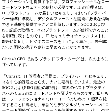
プリケーションを提供するには、プロフェッショナルなロー
コードソフトウェアへの信頼が必要です。IT の管理者は、
IT プラットフォームが厳しいセキュリティおよびプライバ
シー標準に準拠し、デジタルファーストな開発に必要な信頼
できる基盤を提供することに期待しいます。SOC 2 および
ISO 認証の取得は、そのプラットフォームが信頼できること
を明確に表すものです。IT セキュリティチェックリストに
即座に対応し、ビジネスニーズを IT により満たし、未完成
だった開発の完了を劇的に早めることができます。
Claris の CEO である ブラッド フライターグ は、次のように
述べています。
「Claris は、IT 管理者と同様に、プライバシーとセキュリテ
ィを中心的課題ととらえ、大いに期待しています。最近の
SOC 2 および ISO 認証の取得は、業界のベストプラクティ
スへの Claris のコミットメントを証明するものです。私たち
は、プロフェッショナルなローコードのための IT 標準を確
立することに専念し、革新的なデジタルソリューションにロ
ーコード開発プラットフォームを使用する 100 万人以上のア