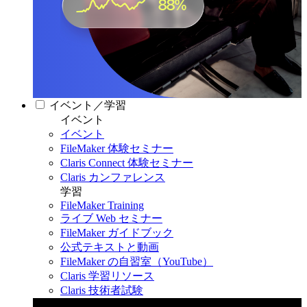
イベント／学習
イベント
イベント
FileMaker 体験セミナー
Claris Connect 体験セミナー
Claris カンファレンス
学習
FileMaker Training
ライブ Web セミナー
FileMaker ガイドブック
公式テキストと動画
FileMaker の自習室（YouTube）
Claris 学習リソース
Claris 技術者試験
Claris カンファレンス 2026
11月11日〜13日 東京・虎ノ