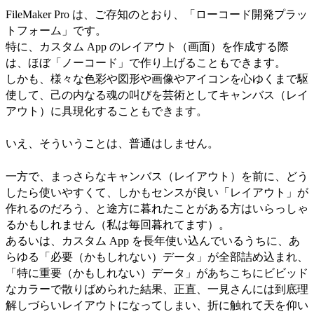
FileMaker Pro は、ご存知のとおり、「ローコード開発プラッ
トフォーム」です。
特に、カスタム App のレイアウト（画面）を作成する際
は、ほぼ「ノーコード」で作り上げることもできます。
しかも、様々な色彩や図形や画像やアイコンを心ゆくまで駆
使して、己の内なる魂の叫びを芸術としてキャンバス（レイ
アウト）に具現化することもできます。
いえ、そういうことは、普通はしません。
一方で、まっさらなキャンバス（レイアウト）を前に、どう
したら使いやすくて、しかもセンスが良い「レイアウト」が
作れるのだろう、と途方に暮れたことがある方はいらっしゃ
るかもしれません（私は毎回暮れてます）。
あるいは、カスタム App を長年使い込んでいるうちに、あ
らゆる「必要（かもしれない）データ」が全部詰め込まれ、
「特に重要（かもしれない）データ」があちこちにビビッド
なカラーで散りばめられた結果、正直、一見さんには到底理
解しづらいレイアウトになってしまい、折に触れて天を仰い