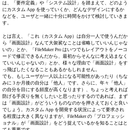
は、「要件定義」や「システム設計」を踏まえて、どのよう
にカスタム App を使っていくか、どんなデザインにするか
などを、ユーザと一緒に十分に時間をかけて検討していきま
す。
とは言え、「これ（カスタム App）は自分一人で使うんだか
ら『画面設計』なんて大袈裟なことは省略していいんじゃな
いの」とか、「FileMaker Pro はいつでもレイアウトをノーコ
ードで修正できるんだから、最初からそんなに考え込まなく
ていいんじゃないの」とか、様々な理由で「画面設計」をす
っ飛ばしたくなることもあるかもしれません。
でも、もしユーザが一人以上になる可能性があったり（ちな
みに 3 か月後の自分は「他人」です。さらに、年々「他人」
の自分を目にする頻度が高くなります）、ちょっと考えれば
防げる手戻りを無くしたいと思ったりするのであれば、まず
は「画面設計」がどういうものなのかを押さえておくと良い
でしょう。カスタム App を開発する状況によって要求され
る程度は大きく異なりますが、FileMaker の「プロフェッシ
ョナル」が「画面設計」をどう捉えているかを知ることはと
ても重要です。