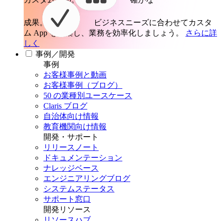
成果。
ビジネスニーズに合わせてカスタ
ム App を構築し、業務を効率化しましょう。
さらに詳
しく
事例／開発
事例
お客様事例と動画
お客様事例（ブログ）
50 の業種別ユースケース
Claris ブログ
自治体向け情報
教育機関向け情報
開発・サポート
リリースノート
ドキュメンテーション
ナレッジベース
エンジニアリングブログ
システムステータス
サポート窓口
開発リソース
リソースハブ