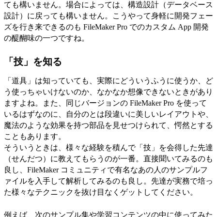
ても構いません。場合によっては、構造設計（データベース
設計）に戻っても構いません。こうやって身軽に開発フェー
ズを行き来できるのも FileMaker Pro でのカスタム App 開発
の醍醐味の一つですね。
「技」を知る
「道具」は知っていても、実際にどういうふうに使うか、ど
う使っちゃいけないのか、なかなか想像できないときがあり
ますよね。また、同じバージョンの FileMaker Pro を使って
いるはずなのに、自分のとは段違いに美しいレイアウトや、
魔法のような効果を持つ部品を見せつけられて、愕然とする
こともあります。
そういうときは、様々な経験を積んで「技」を会得した先達
（せんだつ）に教えてもらうのが一番。直接聞いてみるのも
良し、FileMaker コミュニティで有名なあの人のサンプルフ
ァイルを入手して解析してみるのも良し。先達が実務で培っ
た様々なテクニックを抜け目なくゲットしてください。
例えば、次のサンプル集や学習コンテンツの中に使ってみた