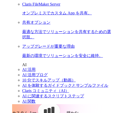
Claris FileMaker Server
オンプレミスでカスタム App を共有。
共有オプション
最適な方法でソリューションを共有するための選
択肢。
アップグレードが重要な理由
最新の環境でソリューションを安全に維持。
AI
AI 活用
AI 活用ブログ
10 分でスキルアップ（動画）
AI を体験するガイドブックとサンプルファイル
Claris コミュニティ（AI）
AI に関連するスクリプトステップ
AI 関数
カスタム App。
確かな