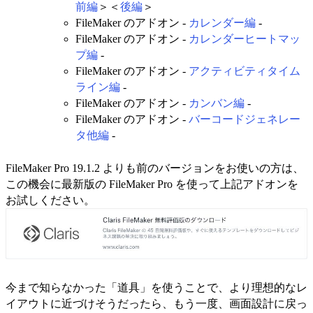
前編
＞＜
後編
＞
FileMaker のアドオン -
カレンダー編
-
FileMaker のアドオン -
カレンダーヒートマッ
プ編
-
FileMaker のアドオン -
アクティビティタイム
ライン編
-
FileMaker のアドオン -
カンバン編
-
FileMaker のアドオン -
バーコードジェネレー
タ他編
-
FileMaker Pro 19.1.2 よりも前のバージョンをお使いの方は、
この機会に最新版の FileMaker Pro を使って上記アドオンを
お試しください。
今まで知らなかった「道具」を使うことで、より理想的なレ
イアウトに近づけそうだったら、もう一度、画面設計に戻っ