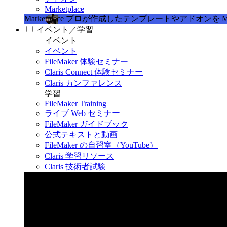
Marketplace
Marketplace
プロが作成したテンプレートやアドオンを Marke
イベント／学習
イベント
イベント
FileMaker 体験セミナー
Claris Connect 体験セミナー
Claris カンファレンス
学習
FileMaker Training
ライブ Web セミナー
FileMaker ガイドブック
公式テキストと動画
FileMaker の自習室（YouTube）
Claris 学習リソース
Claris 技術者試験
Claris カンファレンス 2026
11月11日〜13日 東京・