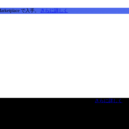
tplace で入手。
さらに詳しく
虎ノ門ヒルズフォーラム／参加無料（事前登録制）
さらに詳しく