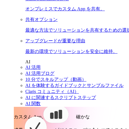
オンプレミスでカスタム App を共有。
共有オプション
最適な方法でソリューションを共有するための選
アップグレードが重要な理由
最新の環境でソリューションを安全に維持。
AI
AI 活用
AI 活用ブログ
10 分でスキルアップ（動画）
AI を体験するガイドブックとサンプルファイル
Claris コミュニティ（AI）
AI に関連するスクリプトステップ
AI 関数
カスタム App。
確かな