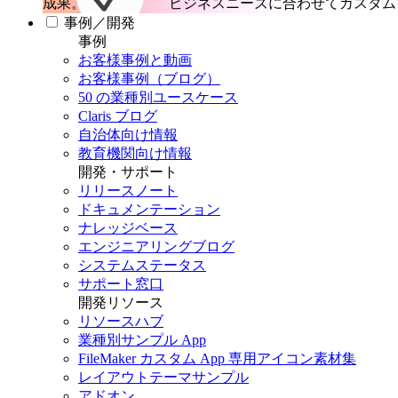
成果。
ビジネスニーズに合わせてカスタム 
事例／開発
事例
お客様事例と動画
お客様事例（ブログ）
50 の業種別ユースケース
Claris ブログ
自治体向け情報
教育機関向け情報
開発・サポート
リリースノート
ドキュメンテーション
ナレッジベース
エンジニアリングブログ
システムステータス
サポート窓口
開発リソース
リソースハブ
業種別サンプル App
FileMaker カスタム App 専用アイコン素材集
レイアウトテーマサンプル
アドオン