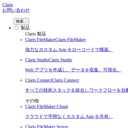
Claris
お問い合わせ
検索...
製品
Claris 製品
Claris FileMaker
Claris FileMaker
強力なカスタム App をローコードで構築。
Claris Studio
Claris Studio
Web アプリを作成し、データを収集、可視化。
Claris Connect
Claris Connect
すべての技術スタックを統合しワークフローを自
その他
Claris FileMaker Cloud
クラウドで手間なくカスタム App を共有。
Claris FileMaker Server