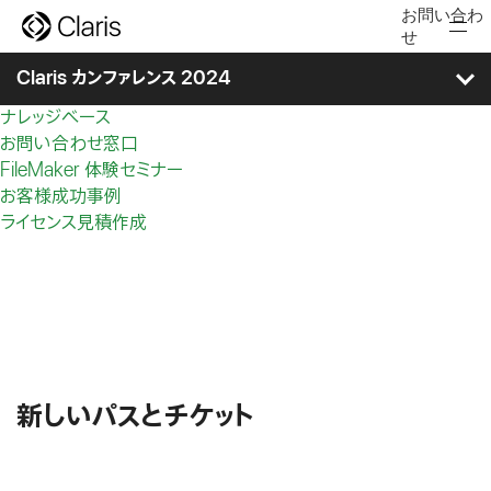
Claris を検索
お問い合わ
C
クイックリンク
せ
l
FileMaker
a
Claris カンファレンス 2024
r
Claris ヘルプセンター
検索...
i
ナレッジベース
製品
s
お問い合わせ窓口
タイムテーブル
事例／開発
FileMaker 体験セミナー
イベント／学習
お客様成功事例
セッション
コミュニティ／パートナー
ライセンス見積作成
購入
スピーカー
検索
スポンサー
無料で始める
お問い合わせ
展示会
新しいパスとチケット
ワークショップ＆ミートアップ