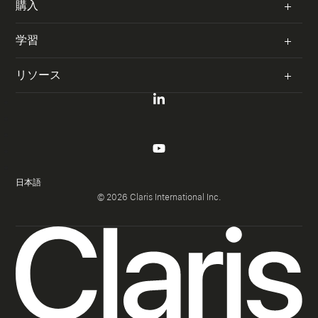
システムステータス
購入
アップグレードが重要な理由
開発見積依頼
著作権侵害
FileMaker 体験セミナー
サポート窓口
リセラー
購入プラン
学習
セキュリティ
Claris カンファレンス
Claris Store
お問い合わせ窓口
ユーザグループ
FileMaker Training
リソース
ライセンス見積作成
ライブ Web セミナー
L
リソースハブ
i
X
FileMaker ガイドブック
n
で
Claris ブログ
F
k
C
a
公式テキストと動画
Y
エンジニアリングブログ
e
l
c
o
I
d
FileMaker の自習室
a
e
u
n
リリースノート
日本語
i
r
b
t
s
Claris 学習リソース
© 2026 Claris International Inc.
n
i
o
u
ドキュメンテーション
t
で
s
o
b
a
Claris 技術者試験
C
を
k
ナレッジベース
e
g
l
フ
で
で
Claris Academy（英語）
r
a
ォ
AI 活用
C
C
a
r
ロ
l
l
m
業種別サンプル App
i
ー
a
a
で
s
す
r
r
C
FileMaker カスタムApp 専用アイコン & ピクトグラム
を
る
i