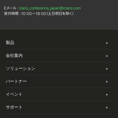
Eメール：
claris_conference_japan@claris.com
受付時間：10:00～18:00（土日祝日を除く）
C
製品
l
a
Claris FileMaker
会社案内
r
i
Claris Studio
会社概要
ソリューション
s
Claris Connect
採用情報
お客様事例／動画
パートナー
FileMaker Cloud
リセラー
お客様事例（ブログ）
FileMaker Server
概要
イベント
利用規約
50 のユースケース
FileMaker Go
パートナーを探す
リーガル情報
Claris コミュニティ
サポート
自治体向け情報
共有オプション
パートナーになる
プライバシーポリシー
イベント
教育機関向け情報