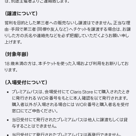
は、別途主催者よりご連絡致します。
（譲渡について）
営利を目的とした第三者への販売ないし譲渡はできません。正当な理
由・手段で第三者（同僚や友人など）へチケットを譲渡する場合は、お譲
りした方の氏名や連絡先などを必ず把握していただくようお願い申し
上げます。
（対象年齢）
18 歳未満の方は、本チケットを使った入場および利用をお断りしてお
ります。
（入場受付について）
プレミアムパスは、会場受付にて Claris Store にて購入されたとき
に発行される WOR 番号をもとに本人確認を以て発行されます。
購入者以外が入場される場合には WOR 番号と購入者名を受付
窓口にてご申告ください。
当日受付にて発行されたプレミアムパスは他人に譲渡もしくは貸
与することはできません。
当日受付にて発行されたプレミアムパスは再発行できません。