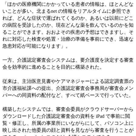
「ほかの医療機関にかかっている患者の情報は、ほとんどな
いことが多い。北まるnet の情報をリアルタイムに参照でき
れば、どんな症状で運ばれてくるのか、あるいは以前にどこ
の病院を受診したのか、現在どんな薬を飲んでいるのかを知
ることができます。おおよその疾患の予想はできますし、そ
れに対応した検査や処置・治療の準備を事前にでき、迅速な
急患対応が可能になります」。
一方、介護認定審査会システムは、要介護度を決定する審査
会を効率的に進めることを目的に構築された。
従来は、主治医意見書やケアマネジャーによる認定調査票の
市介護福祉課への提出、介護認定審査会事務局が審査会メン
バーへの同資料の配付など、すべて紙ベースで行っていた。
構築したシステムでは、審査会委員がクラウドサーバーから
ダウンロードした介護認定審査会の資料を iPad で事前に閲
覧・修正し、所属の事業所にいながらにして、パソコン上に
映し出された他委員の顔と資料を見ながら審査を行うことが