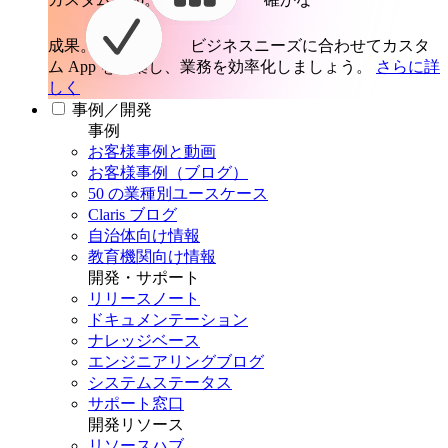
成果。
ビジネスニーズに合わせてカスタ
ム App を構築し、業務を効率化しましょう。
さらに詳
しく
事例／開発
事例
お客様事例と動画
お客様事例（ブログ）
50 の業種別ユースケース
Claris ブログ
自治体向け情報
教育機関向け情報
開発・サポート
リリースノート
ドキュメンテーション
ナレッジベース
エンジニアリングブログ
システムステータス
サポート窓口
開発リソース
リソースハブ