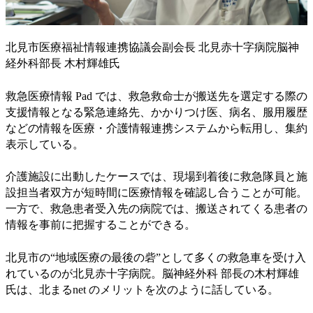
北見市医療福祉情報連携協議会副会長 北見赤十字病院脳神
経外科部長 木村輝雄氏
救急医療情報 Pad では、救急救命士が搬送先を選定する際の
支援情報となる緊急連絡先、かかりつけ医、病名、服用履歴
などの情報を医療・介護情報連携システムから転用し、集約
表示している。
介護施設に出動したケースでは、現場到着後に救急隊員と施
設担当者双方が短時間に医療情報を確認し合うことが可能。
一方で、救急患者受入先の病院では、搬送されてくる患者の
情報を事前に把握することができる。
北見市の“地域医療の最後の砦”として多くの救急車を受け入
れているのが北見赤十字病院。脳神経外科 部長の木村輝雄
氏は、北まるnet のメリットを次のように話している。