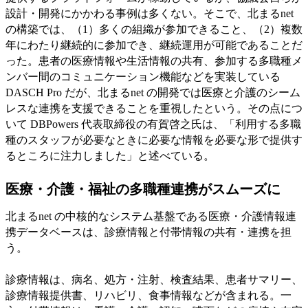
設計・開発にかかわる事例は多くない。そこで、北まるnet
の構築では、（1）多くの組織が参加できること、（2）複数
年にわたり継続的に参加でき、継続運用が可能であることだ
った。患者の医療情報や生活情報の共有、参加する多職種メ
ンバー間のコミュニケーション機能などを実装している
DASCH Pro だが、北まるnet の開発では医療と介護のシーム
レスな連携を支援できることを重視したという。その点につ
いて DBPowers 代表取締役の有賀啓之氏は、「利用する多職
種のスタッフが必要なときに必要な情報を必要な形で提供す
るところに注力しました」と述べている。
医療・介護・福祉の多職種連携がスムーズに
北まるnet の中核的なシステム基盤である医療・介護情報連
携データベースは、診療情報と付帯情報の共有・連携を担
う。
診療情報は、病名、処方・注射、検査結果、患者サマリー、
診療情報提供書、リハビリ、食事情報などが含まれる。一