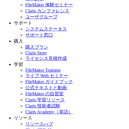
FileMaker 体験セミナー
Claris カンファレンス
ユーザグループ
サポート
システムステータス
サポート窓口
購入
購入プラン
Claris Store
ライセンス見積作成
学習
FileMaker Training
ライブ Web セミナー
FileMaker ガイドブック
公式テキストと動画
FileMaker の自習室
Claris 学習リソース
Claris 技術者試験
Claris Academy（英語）
リソース
リソースハブ