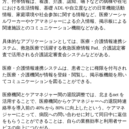
方、付帯情報は、看護、介護、認知、嚥下などの病棟や在宅
における生活情報、基礎 ADL や自立度などの日常機能活動
情報、家庭環境や社会参加に関する情報など。医療ソーシャ
ルワーカーやケアマネジャーによる介入情報、掲示板による
関連施設とのコミュニケーション機能などがある。
具体的なアプリケーションとしては、医療・介護情報連携シ
ステム、救急医療で活躍する救急医療情報 Pad、介護認定審
査で活用される介護認定審査会システムなどがある。
医療・介護情報連携システムは、患者ごとに権限を付与され
た医療・介護機関が情報を登録・閲覧し、掲示板機能を用い
てコミュニケーションを図ることができる。
医療機関とケアマネジャー間の退院調整では、北まるnet を
活用することで、医療機関からケアマネジャーへの退院時連
絡率を導入前の 40% から 80% に向上したという。ケアマネ
ジャーにとって、病院への問い合わせに対して同日中に返信
をもらうことができることは、自らの業務効率と利用者サー
ビスの向上につながる。