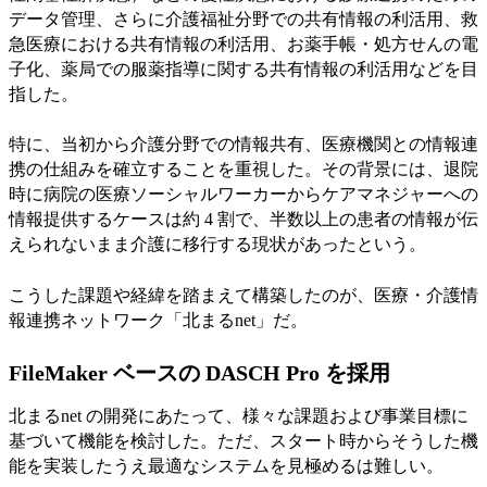
データ管理、さらに介護福祉分野での共有情報の利活用、救
急医療における共有情報の利活用、お薬手帳・処方せんの電
子化、薬局での服薬指導に関する共有情報の利活用などを目
指した。
特に、当初から介護分野での情報共有、医療機関との情報連
携の仕組みを確立することを重視した。その背景には、退院
時に病院の医療ソーシャルワーカーからケアマネジャーへの
情報提供するケースは約 4 割で、半数以上の患者の情報が伝
えられないまま介護に移行する現状があったという。
こうした課題や経緯を踏まえて構築したのが、医療・介護情
報連携ネットワーク「北まるnet」だ。
FileMaker ベースの DASCH Pro を採用
北まるnet の開発にあたって、様々な課題および事業目標に
基づいて機能を検討した。ただ、スタート時からそうした機
能を実装したうえ最適なシステムを見極めるは難しい。