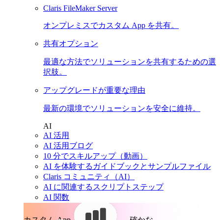
Claris FileMaker Server
オンプレミスでカスタム App を共有。
共有オプション
最適な方法でソリューションを共有するための選
択肢。
アップグレードが重要な理由
最新の環境でソリューションを安全に維持。
AI
AI 活用
AI 活用ブログ
10 分でスキルアップ（動画）
AI を体験するガイドブックとサンプルファイル
Claris コミュニティ（AI）
AI に関連するスクリプトステップ
AI 関数
カスタム App。
確かな