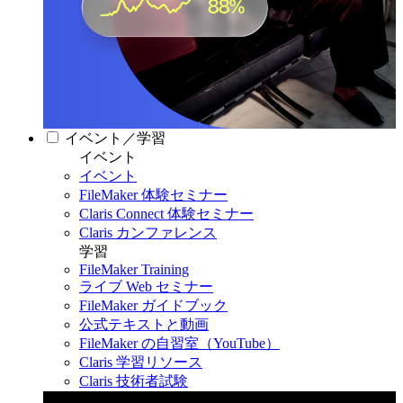
イベント／学習
イベント
イベント
FileMaker 体験セミナー
Claris Connect 体験セミナー
Claris カンファレンス
学習
FileMaker Training
ライブ Web セミナー
FileMaker ガイドブック
公式テキストと動画
FileMaker の自習室（YouTube）
Claris 学習リソース
Claris 技術者試験
Claris カンファレンス 2026
11月11日〜13日 東京・虎ノ