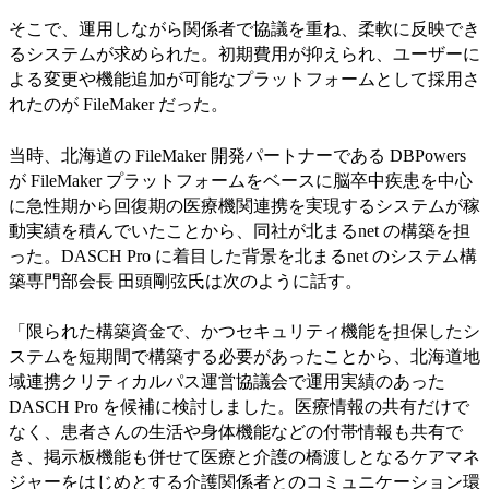
そこで、運用しながら関係者で協議を重ね、柔軟に反映でき
るシステムが求められた。初期費用が抑えられ、ユーザーに
よる変更や機能追加が可能なプラットフォームとして採用さ
れたのが FileMaker だった。
当時、北海道の FileMaker 開発パートナーである DBPowers
が FileMaker プラットフォームをベースに脳卒中疾患を中心
に急性期から回復期の医療機関連携を実現するシステムが稼
動実績を積んでいたことから、同社が北まるnet の構築を担
った。DASCH Pro に着目した背景を北まるnet のシステム構
築専門部会長 田頭剛弦氏は次のように話す。
「限られた構築資金で、かつセキュリティ機能を担保したシ
ステムを短期間で構築する必要があったことから、北海道地
域連携クリティカルパス運営協議会で運用実績のあった
DASCH Pro を候補に検討しました。医療情報の共有だけで
なく、患者さんの生活や身体機能などの付帯情報も共有で
き、掲示板機能も併せて医療と介護の橋渡しとなるケアマネ
ジャーをはじめとする介護関係者とのコミュニケーション環