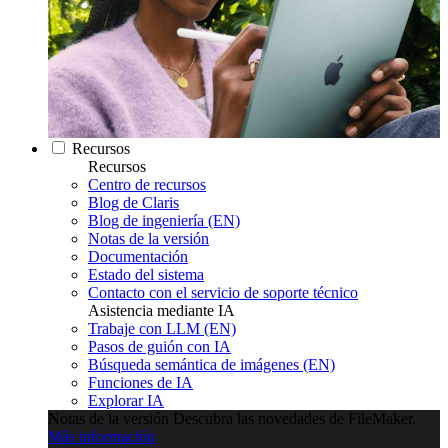
Recursos
Recursos
Centro de recursos
Blog de Claris
Blog de ingeniería (EN)
Notas de la versión
Documentación
Estado del sistema
Contacto con el servicio de soporte técnico
Asistencia mediante IA
Trabaje con LLM (EN)
Pasos de guión con IA
Búsqueda semántica de imágenes (EN)
Funciones de IA
Explorar IA
Notas de la versión
Descubra las novedades de FileMaker.
Más información