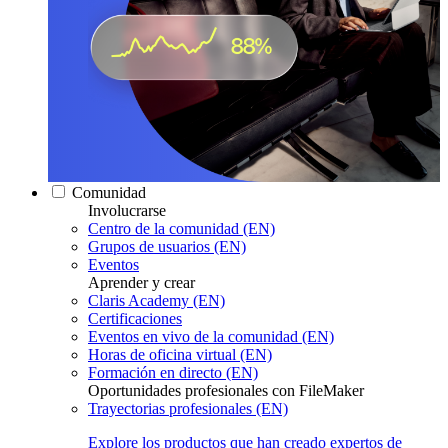
Comunidad
Involucrarse
Centro de la comunidad (EN)
Grupos de usuarios (EN)
Eventos
Aprender y crear
Claris Academy (EN)
Certificaciones
Eventos en vivo de la comunidad (EN)
Horas de oficina virtual (EN)
Formación en directo (EN)
Oportunidades profesionales con FileMaker
Trayectorias profesionales (EN)
Explore los productos que han creado expertos de