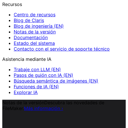
Recursos
Centro de recursos
Blog de Claris
Blog de ingeniería (EN)
Notas de la versión
Documentación
Estado del sistema
Contacto con el servicio de soporte técnico
Asistencia mediante IA
Trabaje con LLM (EN)
Pasos de guión con IA (EN)
Búsqueda semántica de imágenes (EN)
Funciones de IA (EN)
Explorar IA
Notas de la versión
Descubra las novedades de
FileMaker.
Más información
›