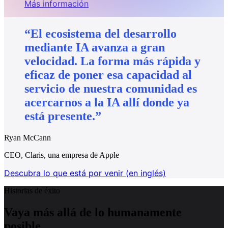
Más información
“El
ecosistema
del
desarrollo
mediante
IA
avanza
a
gran
velocidad.
La
forma
más
rápida
y
eficaz
de
poner
esa
capacidad
al
servicio
de
nuestra
comunidad
es
acercarnos
a
la
IA
allí
donde
ya
está
presente.”
Ryan McCann
CEO, Claris, una empresa de Apple
Descubra lo que está por venir (en inglés)
Historias de éxito
Vaya más allá de lo humanamente
posible.