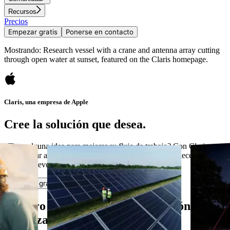
Recursos
Precios
Empezar gratis
Ponerse en contacto
Mostrando: Research vessel with a crane and antenna array cutting
through open water at sunset, featured on the Claris homepage.
Claris, una empresa de Apple
Cree la solución que desea.
¿Tiene alguna idea para mejorar su flujo de trabajo? Con Claris,
puede crear apps personalizadas que se adapten a sus necesidades
actuales y evolucionen con su negocio.
Empezar gratis
Ponerse en contacto
Nuestro equipo de primera división se
esfuerza tanto como usted.