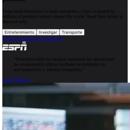
From small businesses to large enterprises, Claris is trusted by
millions of problem solvers around the world. Read their stories to
discover why.
Entretenimiento
Investigar
Transporte
Explore todos los sectores
“
Descubra cómo los equipos optimizan las operaciones
de retransmisión críticas mediante herramientas de
automatización y sistemas integrados.
”
Leer historia