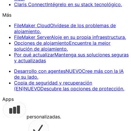
Claris Connect
Intégrelo en su stack tecnológico.
Más
FileMaker Cloud
Olvídese de los problemas de
alojamiento.
FileMaker Server
Aloje en su propia infraestructura.
Opciones de alojamiento
Encuentre la mejor
solución de alojamiento.
Por qué actualizar
Mantenga sus soluciones seguras
y actualizadas
Desarrollo con agentes
NUEVO
Cree más con la IA
de su lado.
Copia de seguridad y recuperación
(EN)
NUEVO
Descubre las opciones de protección.
Apps
personalizadas.