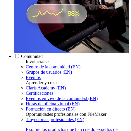
Comunidad
Involucrarse
Centro de la comunidad (EN)
Grupos de usuarios (EN)
Eventos
Aprender y crear
Claris Academy (EN)
Certificaciones
Eventos en vivo de la comunidad (EN)
Horas de oficina virtual (EN)
Formación en directo (EN)
Oportunidades profesionales con FileMaker
Trayectorias profesionales (EN)
Explore los productos que han creado expertos de