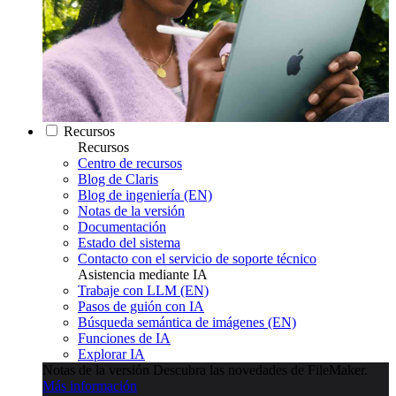
Recursos
Recursos
Centro de recursos
Blog de Claris
Blog de ingeniería (EN)
Notas de la versión
Documentación
Estado del sistema
Contacto con el servicio de soporte técnico
Asistencia mediante IA
Trabaje con LLM (EN)
Pasos de guión con IA
Búsqueda semántica de imágenes (EN)
Funciones de IA
Explorar IA
Notas de la versión
Descubra las novedades de FileMaker.
Más información