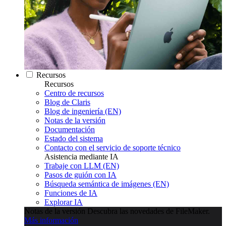
Recursos
Recursos
Centro de recursos
Blog de Claris
Blog de ingeniería (EN)
Notas de la versión
Documentación
Estado del sistema
Contacto con el servicio de soporte técnico
Asistencia mediante IA
Trabaje con LLM (EN)
Pasos de guión con IA
Búsqueda semántica de imágenes (EN)
Funciones de IA
Explorar IA
Notas de la versión
Descubra las novedades de FileMaker.
Más información