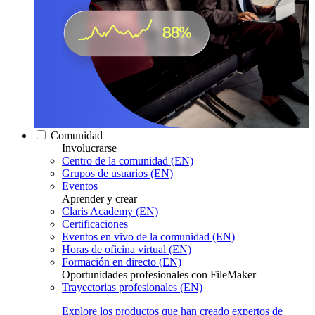
Comunidad
Involucrarse
Centro de la comunidad (EN)
Grupos de usuarios (EN)
Eventos
Aprender y crear
Claris Academy (EN)
Certificaciones
Eventos en vivo de la comunidad (EN)
Horas de oficina virtual (EN)
Formación en directo (EN)
Oportunidades profesionales con FileMaker
Trayectorias profesionales (EN)
Explore los productos que han creado expertos de