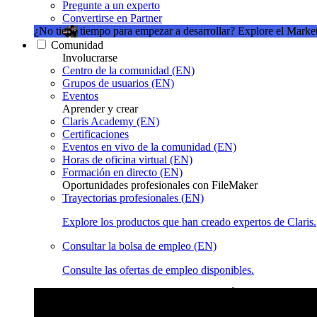
Pregunte a un experto
Convertirse en Partner
¿No tiene tiempo para empezar a desarrollar?
Explore el Market
Comunidad
Involucrarse
Centro de la comunidad (EN)
Grupos de usuarios (EN)
Eventos
Aprender y crear
Claris Academy (EN)
Certificaciones
Eventos en vivo de la comunidad (EN)
Horas de oficina virtual (EN)
Formación en directo (EN)
Oportunidades profesionales con FileMaker
Trayectorias profesionales (EN)
Explore los productos que han creado expertos de Claris.
Consultar la bolsa de empleo (EN)
Consulte las ofertas de empleo disponibles.
Eventos en vivo de la comunidad de Claris
Únase a nuestras ret