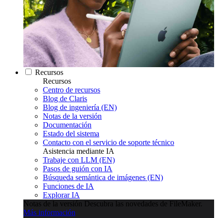
Recursos
Recursos
Centro de recursos
Blog de Claris
Blog de ingeniería (EN)
Notas de la versión
Documentación
Estado del sistema
Contacto con el servicio de soporte técnico
Asistencia mediante IA
Trabaje con LLM (EN)
Pasos de guión con IA
Búsqueda semántica de imágenes (EN)
Funciones de IA
Explorar IA
Notas de la versión
Descubra las novedades de FileMaker.
Más información