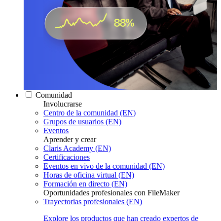
Comunidad
Involucrarse
Centro de la comunidad (EN)
Grupos de usuarios (EN)
Eventos
Aprender y crear
Claris Academy (EN)
Certificaciones
Eventos en vivo de la comunidad (EN)
Horas de oficina virtual (EN)
Formación en directo (EN)
Oportunidades profesionales con FileMaker
Trayectorias profesionales (EN)
Explore los productos que han creado expertos de