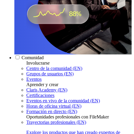
Comunidad
Involucrarse
Centro de la comunidad (EN)
Grupos de usuarios (EN)
Eventos
Aprender y crear
Claris Academy (EN)
Certificaciones
Eventos en vivo de la comunidad (EN)
Horas de oficina virtual (EN)
Formación en directo (EN)
Oportunidades profesionales con FileMaker
Trayectorias profesionales (EN)
Explore los productos que han creado expertos de