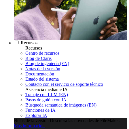
Recursos
Recursos
Centro de recursos
Blog de Claris
Blog de ingeniería (EN)
Notas de la versión
Documentación
Estado del sistema
Contacto con el servicio de soporte técnico
Asistencia mediante IA
Trabaje con LLM (EN)
Pasos de guión con IA
Búsqueda semántica de imágenes (EN)
Funciones de IA
Explorar IA
Notas de la versión
Descubra las novedades de FileMaker.
Más información