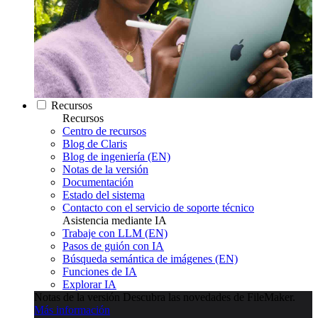
Recursos
Recursos
Centro de recursos
Blog de Claris
Blog de ingeniería (EN)
Notas de la versión
Documentación
Estado del sistema
Contacto con el servicio de soporte técnico
Asistencia mediante IA
Trabaje con LLM (EN)
Pasos de guión con IA
Búsqueda semántica de imágenes (EN)
Funciones de IA
Explorar IA
Notas de la versión
Descubra las novedades de FileMaker.
Más información