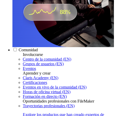
Comunidad
Involucrarse
Centro de la comunidad (EN)
Grupos de usuarios (EN)
Eventos
Aprender y crear
Claris Academy (EN)
Certificaciones
Eventos en vivo de la comunidad (EN)
Horas de oficina virtual (EN)
Formación en directo (EN)
Oportunidades profesionales con FileMaker
Trayectorias profesionales (EN)
Explore los productos que han creado expertos de