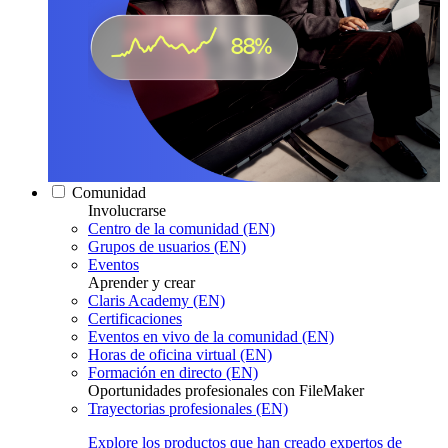
Comunidad
Involucrarse
Centro de la comunidad (EN)
Grupos de usuarios (EN)
Eventos
Aprender y crear
Claris Academy (EN)
Certificaciones
Eventos en vivo de la comunidad (EN)
Horas de oficina virtual (EN)
Formación en directo (EN)
Oportunidades profesionales con FileMaker
Trayectorias profesionales (EN)
Explore los productos que han creado expertos de