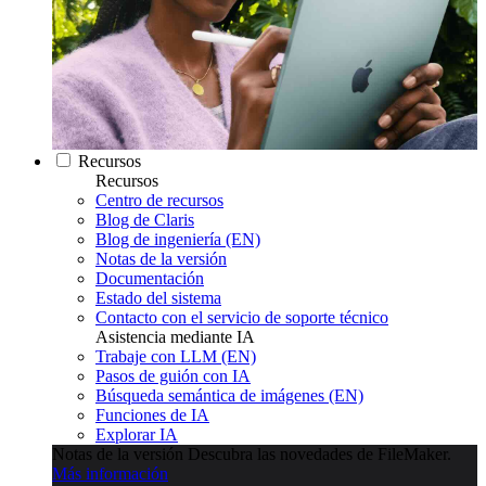
Recursos
Recursos
Centro de recursos
Blog de Claris
Blog de ingeniería (EN)
Notas de la versión
Documentación
Estado del sistema
Contacto con el servicio de soporte técnico
Asistencia mediante IA
Trabaje con LLM (EN)
Pasos de guión con IA
Búsqueda semántica de imágenes (EN)
Funciones de IA
Explorar IA
Notas de la versión
Descubra las novedades de FileMaker.
Más información