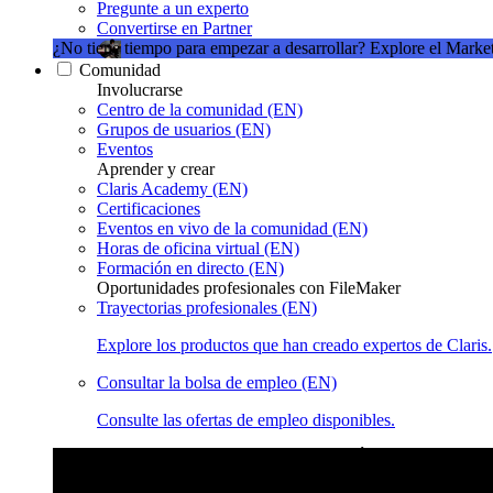
Pregunte a un experto
Convertirse en Partner
¿No tiene tiempo para empezar a desarrollar?
Explore el Market
Comunidad
Involucrarse
Centro de la comunidad (EN)
Grupos de usuarios (EN)
Eventos
Aprender y crear
Claris Academy (EN)
Certificaciones
Eventos en vivo de la comunidad (EN)
Horas de oficina virtual (EN)
Formación en directo (EN)
Oportunidades profesionales con FileMaker
Trayectorias profesionales (EN)
Explore los productos que han creado expertos de Claris.
Consultar la bolsa de empleo (EN)
Consulte las ofertas de empleo disponibles.
Eventos en vivo de la comunidad de Claris
Únase a nuestras ret