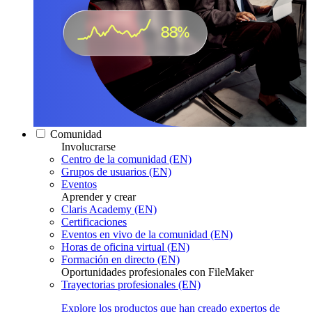
Comunidad
Involucrarse
Centro de la comunidad (EN)
Grupos de usuarios (EN)
Eventos
Aprender y crear
Claris Academy (EN)
Certificaciones
Eventos en vivo de la comunidad (EN)
Horas de oficina virtual (EN)
Formación en directo (EN)
Oportunidades profesionales con FileMaker
Trayectorias profesionales (EN)
Explore los productos que han creado expertos de