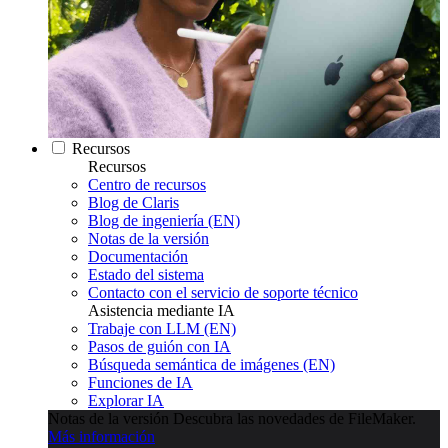
Recursos
Recursos
Centro de recursos
Blog de Claris
Blog de ingeniería (EN)
Notas de la versión
Documentación
Estado del sistema
Contacto con el servicio de soporte técnico
Asistencia mediante IA
Trabaje con LLM (EN)
Pasos de guión con IA
Búsqueda semántica de imágenes (EN)
Funciones de IA
Explorar IA
Notas de la versión
Descubra las novedades de FileMaker.
Más información