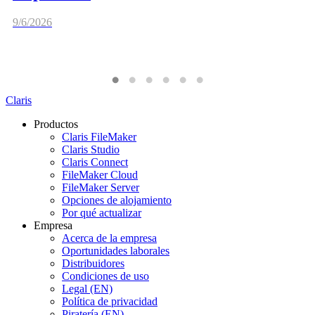
9/6/2026
Claris
Productos
Claris FileMaker
Claris Studio
Claris Connect
FileMaker Cloud
FileMaker Server
Opciones de alojamiento
Por qué actualizar
Empresa
Acerca de la empresa
Oportunidades laborales
Distribuidores
Condiciones de uso
Legal (EN)
Política de privacidad
Piratería (EN)