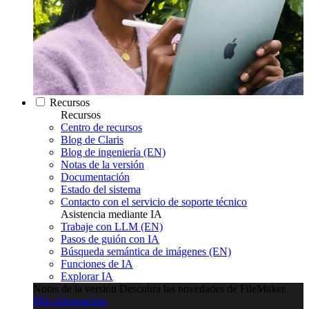
Recursos
Recursos
Centro de recursos
Blog de Claris
Blog de ingeniería (EN)
Notas de la versión
Documentación
Estado del sistema
Contacto con el servicio de soporte técnico
Asistencia mediante IA
Trabaje con LLM (EN)
Pasos de guión con IA
Búsqueda semántica de imágenes (EN)
Funciones de IA
Explorar IA
Notas de la versión
Descubra las novedades de FileMaker.
Más información