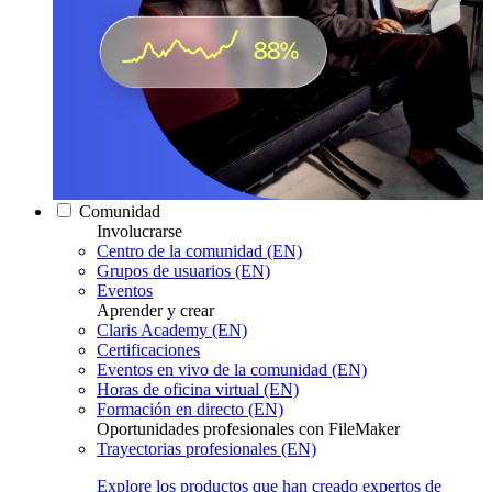
Comunidad
Involucrarse
Centro de la comunidad (EN)
Grupos de usuarios (EN)
Eventos
Aprender y crear
Claris Academy (EN)
Certificaciones
Eventos en vivo de la comunidad (EN)
Horas de oficina virtual (EN)
Formación en directo (EN)
Oportunidades profesionales con FileMaker
Trayectorias profesionales (EN)
Explore los productos que han creado expertos de