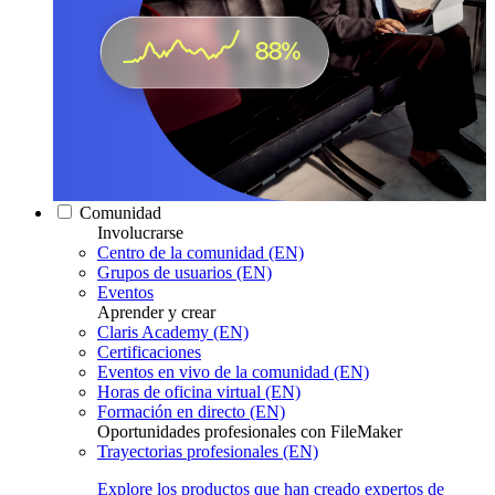
Comunidad
Involucrarse
Centro de la comunidad (EN)
Grupos de usuarios (EN)
Eventos
Aprender y crear
Claris Academy (EN)
Certificaciones
Eventos en vivo de la comunidad (EN)
Horas de oficina virtual (EN)
Formación en directo (EN)
Oportunidades profesionales con FileMaker
Trayectorias profesionales (EN)
Explore los productos que han creado expertos de