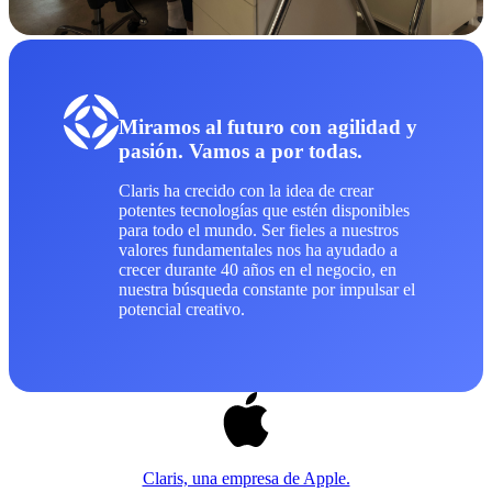
Miramos al futuro con agilidad y
pasión. Vamos a por todas.
Claris ha crecido con la idea de crear
potentes tecnologías que estén disponibles
para todo el mundo. Ser fieles a nuestros
valores fundamentales nos ha ayudado a
crecer durante 40 años en el negocio, en
nuestra búsqueda constante por impulsar el
potencial creativo.
Claris, una empresa de Apple.