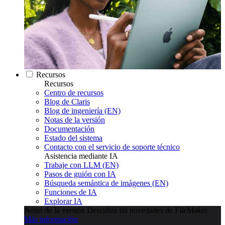
Recursos
Recursos
Centro de recursos
Blog de Claris
Blog de ingeniería (EN)
Notas de la versión
Documentación
Estado del sistema
Contacto con el servicio de soporte técnico
Asistencia mediante IA
Trabaje con LLM (EN)
Pasos de guión con IA
Búsqueda semántica de imágenes (EN)
Funciones de IA
Explorar IA
Notas de la versión
Descubra las novedades de FileMaker.
Más información