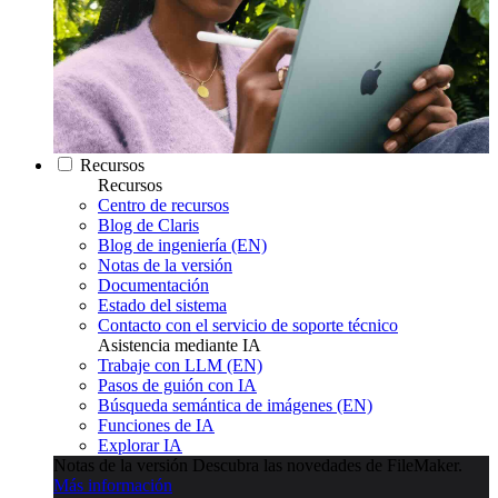
Recursos
Recursos
Centro de recursos
Blog de Claris
Blog de ingeniería (EN)
Notas de la versión
Documentación
Estado del sistema
Contacto con el servicio de soporte técnico
Asistencia mediante IA
Trabaje con LLM (EN)
Pasos de guión con IA
Búsqueda semántica de imágenes (EN)
Funciones de IA
Explorar IA
Notas de la versión
Descubra las novedades de FileMaker.
Más información