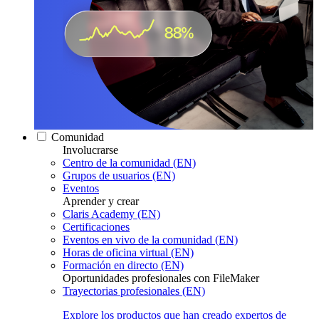
Comunidad
Involucrarse
Centro de la comunidad (EN)
Grupos de usuarios (EN)
Eventos
Aprender y crear
Claris Academy (EN)
Certificaciones
Eventos en vivo de la comunidad (EN)
Horas de oficina virtual (EN)
Formación en directo (EN)
Oportunidades profesionales con FileMaker
Trayectorias profesionales (EN)
Explore los productos que han creado expertos de