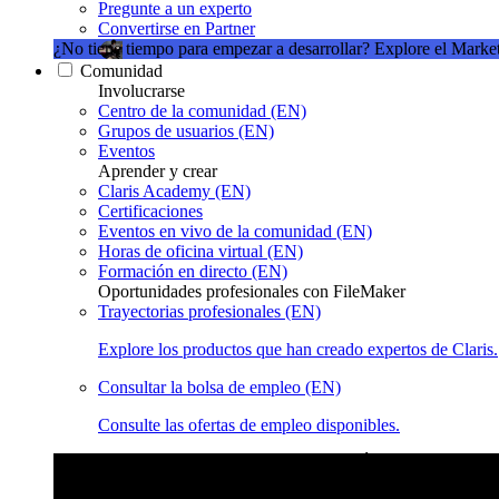
Pregunte a un experto
Convertirse en Partner
¿No tiene tiempo para empezar a desarrollar?
Explore el Market
Comunidad
Involucrarse
Centro de la comunidad (EN)
Grupos de usuarios (EN)
Eventos
Aprender y crear
Claris Academy (EN)
Certificaciones
Eventos en vivo de la comunidad (EN)
Horas de oficina virtual (EN)
Formación en directo (EN)
Oportunidades profesionales con FileMaker
Trayectorias profesionales (EN)
Explore los productos que han creado expertos de Claris.
Consultar la bolsa de empleo (EN)
Consulte las ofertas de empleo disponibles.
Eventos en vivo de la comunidad de Claris
Únase a nuestras ret