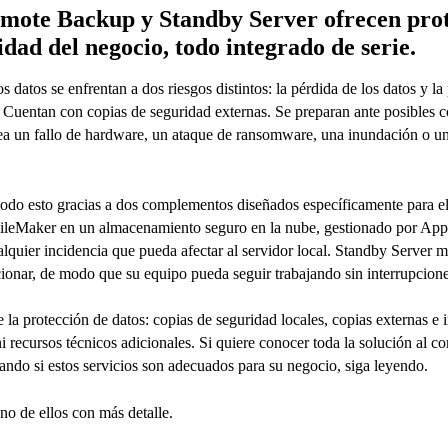
mote Backup y Standby Server ofrecen prot
dad del negocio, todo integrado de serie.
 datos se enfrentan a dos riesgos distintos: la pérdida de los datos y l
r. Cuentan con copias de seguridad externas. Se preparan ante posibles c
ea un fallo de hardware, un ataque de ransomware, una inundación o un
todo esto gracias a dos complementos diseñados específicamente para 
ileMaker en un almacenamiento seguro en la nube, gestionado por Appl
alquier incidencia que pueda afectar al servidor local. Standby Server 
uncionar, de modo que su equipo pueda seguir trabajando sin interrupcione
 la protección de datos: copias de seguridad locales, copias externas e i
i recursos técnicos adicionales. Si quiere conocer toda la solución al c
orando si estos servicios son adecuados para su negocio, siga leyendo.
o de ellos con más detalle.