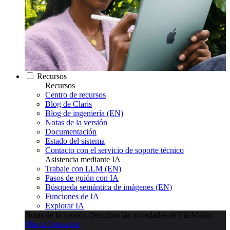
Recursos
Recursos
Centro de recursos
Blog de Claris
Blog de ingeniería (EN)
Notas de la versión
Documentación
Estado del sistema
Contacto con el servicio de soporte técnico
Asistencia mediante IA
Trabaje con LLM (EN)
Pasos de guión con IA
Búsqueda semántica de imágenes (EN)
Funciones de IA
Explorar IA
Notas de la versión
Descubra las novedades de FileMaker.
Más información