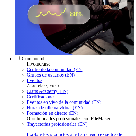
Comunidad
Involucrarse
Centro de la comunidad (EN)
Grupos de usuarios (EN)
Eventos
Aprender y crear
Claris Academy (EN)
Certificaciones
Eventos en vivo de la comunidad (EN)
Horas de oficina virtual (EN)
Formación en directo (EN)
Oportunidades profesionales con FileMaker
Trayectorias profesionales (EN)
Explore los productos que han creado expertos de