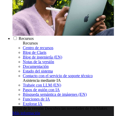
Recursos
Recursos
Centro de recursos
Blog de Claris
Blog de ingeniería (EN)
Notas de la versión
Documentación
Estado del sistema
Contacto con el servicio de soporte técnico
Asistencia mediante IA
Trabaje con LLM (EN)
Pasos de guión con IA
Búsqueda semántica de imágenes (EN)
Funciones de IA
Explorar IA
Notas de la versión
Descubra las novedades de FileMaker.
Más información