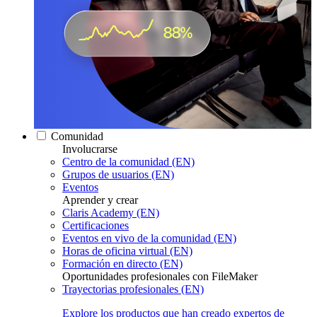
Comunidad
Involucrarse
Centro de la comunidad (EN)
Grupos de usuarios (EN)
Eventos
Aprender y crear
Claris Academy (EN)
Certificaciones
Eventos en vivo de la comunidad (EN)
Horas de oficina virtual (EN)
Formación en directo (EN)
Oportunidades profesionales con FileMaker
Trayectorias profesionales (EN)
Explore los productos que han creado expertos de