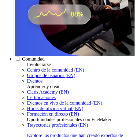
Comunidad
Involucrarse
Centro de la comunidad (EN)
Grupos de usuarios (EN)
Eventos
Aprender y crear
Claris Academy (EN)
Certificaciones
Eventos en vivo de la comunidad (EN)
Horas de oficina virtual (EN)
Formación en directo (EN)
Oportunidades profesionales con FileMaker
Trayectorias profesionales (EN)
Explore los productos que han creado expertos de