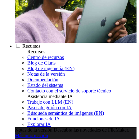
Recursos
Recursos
Centro de recursos
Blog de Claris
Blog de ingeniería (EN)
Notas de la versión
Documentación
Estado del sistema
Contacto con el servicio de soporte técnico
Asistencia mediante IA
Trabaje con LLM (EN)
Pasos de guión con IA
Búsqueda semántica de imágenes (EN)
Funciones de IA
Explorar IA
Notas de la versión
Descubra las novedades de FileMaker.
Más información