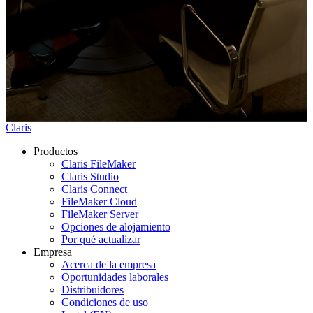
Claris
Productos
Claris FileMaker
Claris Studio
Claris Connect
FileMaker Cloud
FileMaker Server
Opciones de alojamiento
Por qué actualizar
Empresa
Acerca de la empresa
Oportunidades laborales
Distribuidores
Condiciones de uso