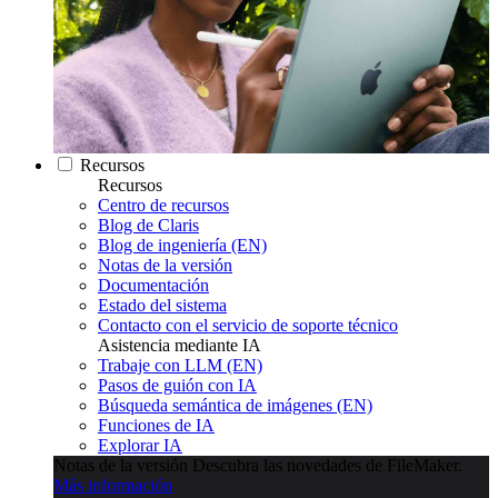
Recursos
Recursos
Centro de recursos
Blog de Claris
Blog de ingeniería (EN)
Notas de la versión
Documentación
Estado del sistema
Contacto con el servicio de soporte técnico
Asistencia mediante IA
Trabaje con LLM (EN)
Pasos de guión con IA
Búsqueda semántica de imágenes (EN)
Funciones de IA
Explorar IA
Notas de la versión
Descubra las novedades de FileMaker.
Más información