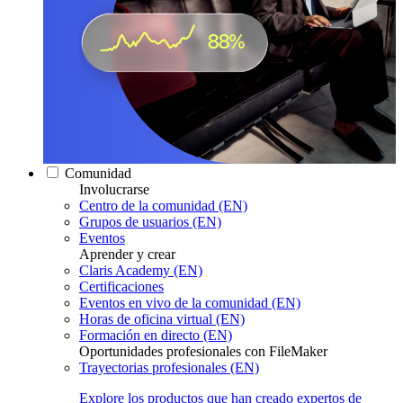
Comunidad
Involucrarse
Centro de la comunidad (EN)
Grupos de usuarios (EN)
Eventos
Aprender y crear
Claris Academy (EN)
Certificaciones
Eventos en vivo de la comunidad (EN)
Horas de oficina virtual (EN)
Formación en directo (EN)
Oportunidades profesionales con FileMaker
Trayectorias profesionales (EN)
Explore los productos que han creado expertos de