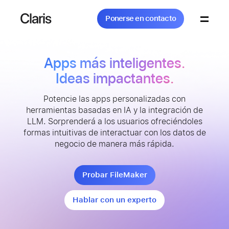
Ponerse en contacto
Claris
Ponerse en contacto
Buscar...
Apps más inteligentes.
Ideas impactantes.
Potencie las apps personalizadas con
Productos
herramientas basadas en IA y la integración de
LLM. Sorprenderá a los usuarios ofreciéndoles
formas intuitivas de interactuar con los datos de
negocio de manera más rápida.
Soluciones
Probar FileMaker
Hablar con un experto
Comunidad