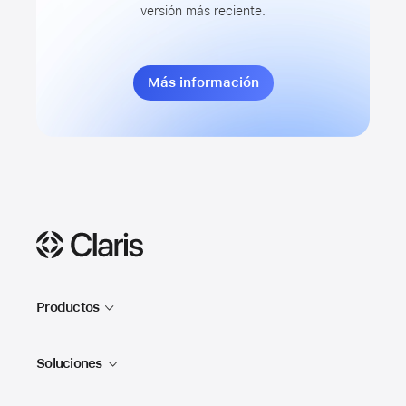
versión más reciente.
Más información
Claris
Productos
Claris FileMaker
Soluciones
Claris Studio
Historias de éxito
Claris Connect