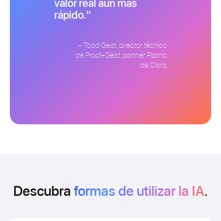
valor real aún más
rápido.
- Todd Geist, director técnico
de Proof+Geist, partner Platino
de Claris
Descubra
formas de utilizar la IA
.