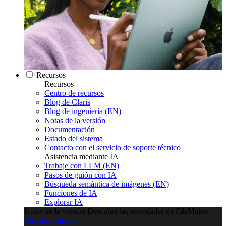
Recursos
Recursos
Centro de recursos
Blog de Claris
Blog de ingeniería (EN)
Notas de la versión
Documentación
Estado del sistema
Contacto con el servicio de soporte técnico
Asistencia mediante IA
Trabaje con LLM (EN)
Pasos de guión con IA
Búsqueda semántica de imágenes (EN)
Funciones de IA
Explorar IA
Notas de la versión
Descubra las novedades de FileMaker.
Más información