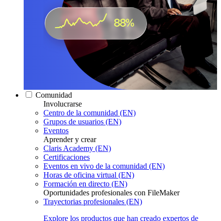
Comunidad
Involucrarse
Centro de la comunidad (EN)
Grupos de usuarios (EN)
Eventos
Aprender y crear
Claris Academy (EN)
Certificaciones
Eventos en vivo de la comunidad (EN)
Horas de oficina virtual (EN)
Formación en directo (EN)
Oportunidades profesionales con FileMaker
Trayectorias profesionales (EN)
Explore los productos que han creado expertos de