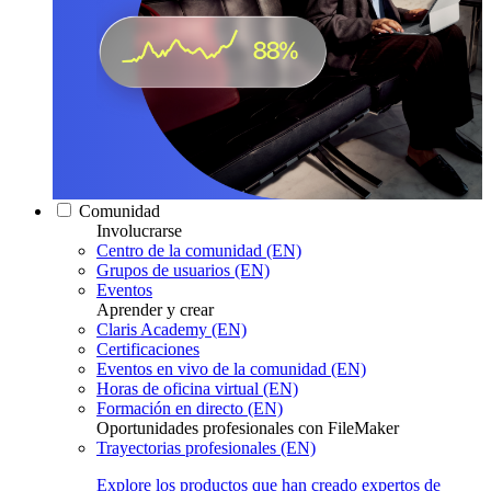
Comunidad
Involucrarse
Centro de la comunidad (EN)
Grupos de usuarios (EN)
Eventos
Aprender y crear
Claris Academy (EN)
Certificaciones
Eventos en vivo de la comunidad (EN)
Horas de oficina virtual (EN)
Formación en directo (EN)
Oportunidades profesionales con FileMaker
Trayectorias profesionales (EN)
Explore los productos que han creado expertos de