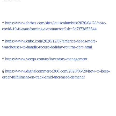
*
https://www.forbes.com/sites/louiscolumbus/2020/04/28/how-
covid-19-is-transforming-e-commerce/?sh=3d7f73d53544
†
https://www.cnbc.com/2020/12/07/america-needs-more-
warehouses-to-handle-record-holiday-returns-cbre.html
‡
https://www.veeqo.com/us/inventory-management
§
https://www.digitalcommerce360.com/2020/05/20/how-to-keep-
order-fulfillment-on-track-amid-increased-demand/