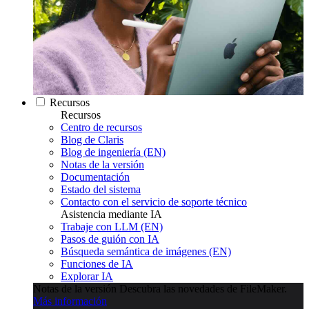
Recursos
Recursos
Centro de recursos
Blog de Claris
Blog de ingeniería (EN)
Notas de la versión
Documentación
Estado del sistema
Contacto con el servicio de soporte técnico
Asistencia mediante IA
Trabaje con LLM (EN)
Pasos de guión con IA
Búsqueda semántica de imágenes (EN)
Funciones de IA
Explorar IA
Notas de la versión
Descubra las novedades de FileMaker.
Más información