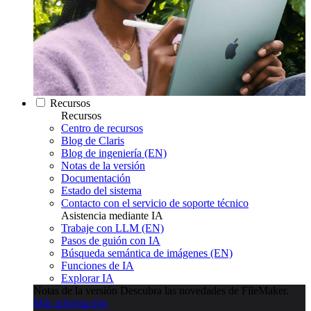
Recursos
Recursos
Centro de recursos
Blog de Claris
Blog de ingeniería (EN)
Notas de la versión
Documentación
Estado del sistema
Contacto con el servicio de soporte técnico
Asistencia mediante IA
Trabaje con LLM (EN)
Pasos de guión con IA
Búsqueda semántica de imágenes (EN)
Funciones de IA
Explorar IA
Notas de la versión
Descubra las novedades de FileMaker.
Más información