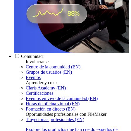
Comunidad
Involucrarse
Centro de la comunidad (EN)
Grupos de usuarios (EN)
Eventos
Aprender y crear
Claris Academy (EN)
Certificaciones
Eventos en vivo de la comunidad (EN)
Horas de oficina virtual (EN)
Formación en directo (EN)
Oportunidades profesionales con FileMaker
Trayectorias profesionales (EN)
Explore los productos que han creado expertos de