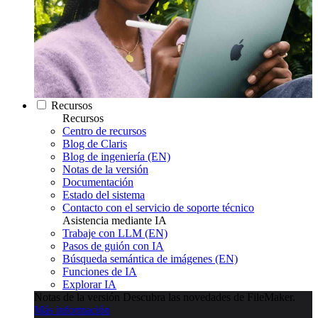
Recursos
Recursos
Centro de recursos
Blog de Claris
Blog de ingeniería (EN)
Notas de la versión
Documentación
Estado del sistema
Contacto con el servicio de soporte técnico
Asistencia mediante IA
Trabaje con LLM (EN)
Pasos de guión con IA
Búsqueda semántica de imágenes (EN)
Funciones de IA
Explorar IA
Notas de la versión
Descubra las novedades de FileMaker.
Más información