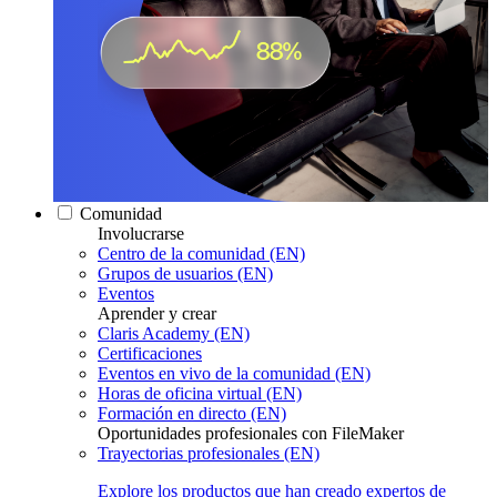
Comunidad
Involucrarse
Centro de la comunidad (EN)
Grupos de usuarios (EN)
Eventos
Aprender y crear
Claris Academy (EN)
Certificaciones
Eventos en vivo de la comunidad (EN)
Horas de oficina virtual (EN)
Formación en directo (EN)
Oportunidades profesionales con FileMaker
Trayectorias profesionales (EN)
Explore los productos que han creado expertos de