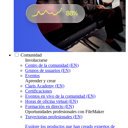
Comunidad
Involucrarse
Centro de la comunidad (EN)
Grupos de usuarios (EN)
Eventos
Aprender y crear
Claris Academy (EN)
Certificaciones
Eventos en vivo de la comunidad (EN)
Horas de oficina virtual (EN)
Formación en directo (EN)
Oportunidades profesionales con FileMaker
Trayectorias profesionales (EN)
Explore los productos que han creado expertos de