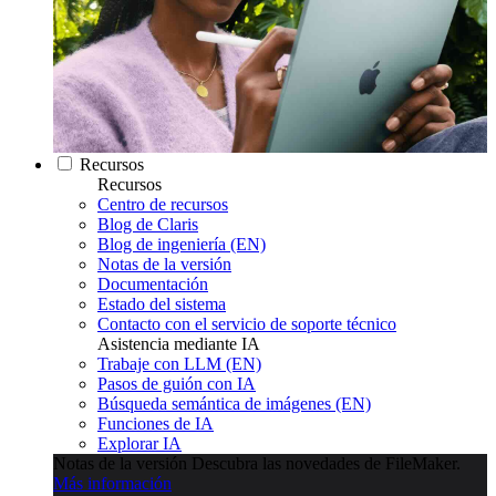
Recursos
Recursos
Centro de recursos
Blog de Claris
Blog de ingeniería (EN)
Notas de la versión
Documentación
Estado del sistema
Contacto con el servicio de soporte técnico
Asistencia mediante IA
Trabaje con LLM (EN)
Pasos de guión con IA
Búsqueda semántica de imágenes (EN)
Funciones de IA
Explorar IA
Notas de la versión
Descubra las novedades de FileMaker.
Más información