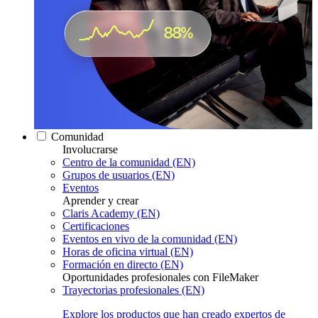
Comunidad
Involucrarse
Centro de la comunidad (EN)
Grupos de usuarios (EN)
Eventos
Aprender y crear
Claris Academy (EN)
Certificaciones
Eventos en vivo de la comunidad (EN)
Horas de oficina virtual (EN)
Formación en directo (EN)
Oportunidades profesionales con FileMaker
Trayectorias profesionales (EN)
Explore los productos que han creado expertos de