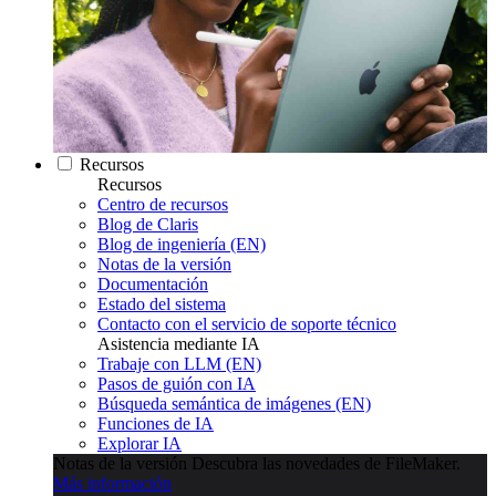
Recursos
Recursos
Centro de recursos
Blog de Claris
Blog de ingeniería (EN)
Notas de la versión
Documentación
Estado del sistema
Contacto con el servicio de soporte técnico
Asistencia mediante IA
Trabaje con LLM (EN)
Pasos de guión con IA
Búsqueda semántica de imágenes (EN)
Funciones de IA
Explorar IA
Notas de la versión
Descubra las novedades de FileMaker.
Más información