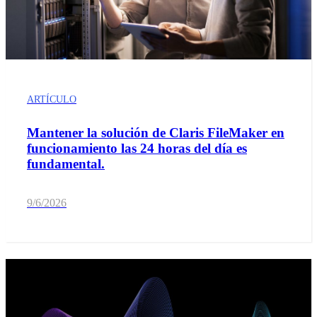
ARTÍCULO
Mantener la solución de Claris FileMaker en
funcionamiento las 24 horas del día es
fundamental.
9/6/2026