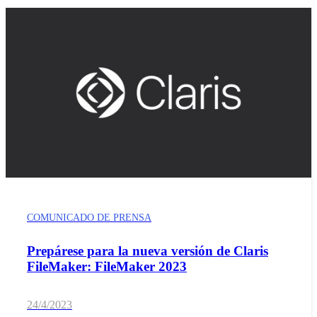
COMUNICADO DE PRENSA
Prepárese para la nueva versión de Claris
FileMaker: FileMaker 2023
24/4/2023